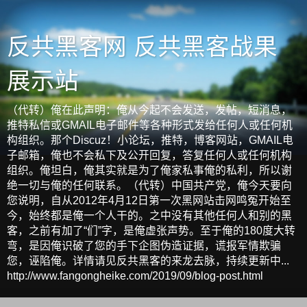
反共黑客网 反共黑客战果
展示站
（代转）俺在此声明：俺从今起不会发送，发帖，短消息，
推特私信或GMAIL电子邮件等各种形式发给任何人或任何机
构组织。那个Discuz！小论坛，推特，博客网站，GMAIL电
子邮箱，俺也不会私下及公开回复，答复任何人或任何机构
组织。俺坦白，俺其实就是为了俺家私事俺的私利，所以谢
绝一切与俺的任何联系。（代转）中国共产党，俺今天要向
您说明，自从2012年4月12日第一次黑网站击网鸣冤开始至
今，始终都是俺一个人干的。之中没有其他任何人和别的黑
客，之前有加了“们”字，是俺虚张声势。至于俺的180度大转
弯，是因俺识破了您的手下企图伪造证据，谎报军情欺骗
您，诬陷俺。详情请见反共黑客的来龙去脉，持续更新中...
http://www.fangongheike.com/2019/09/blog-post.html