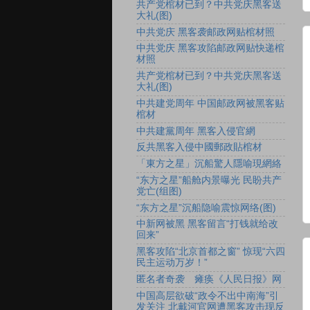
共产党棺材已到？中共党庆黑客送
大礼(图)
中共党庆 黑客袭邮政网贴棺材照
中共党庆 黑客攻陷邮政网贴快递棺
材照
共产党棺材已到？中共党庆黑客送
大礼(图)
中共建党周年 中国邮政网被黑客贴
棺材
中共建黨周年 黑客入侵官網
反共黑客入侵中國郵政貼棺材
「東方之星」沉船驚人隱喻現網絡
“东方之星”船舱内景曝光 民盼共产
党亡(组图)
“东方之星”沉船隐喻震惊网络(图)
中新网被黑 黑客留言“打钱就给改
回来”
黑客攻陷“北京首都之窗” 惊现“六四
民主运动万岁！”
匿名者奇袭 瘫痪《人民日报》网
中国高层欲破“政令不出中南海”引
发关注 北戴河官网遭黑客攻击现反