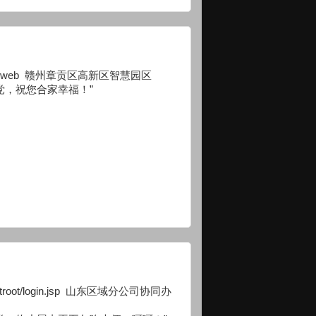
087/zhyqweb 赣州章贡区高新区智慧园区
党，祝您合家幸福！”
defaultroot/login.jsp 山东区域分公司协同办