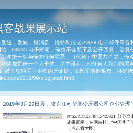
黑客战果展示站
发送，发帖，短消息，推特私信或GMAIL电子邮件等各
客网站，GMAIL电子邮箱，俺也不会私下及公开回复，答
以谢绝一切与俺的任何联系。（代转）中国共产党，俺今天
始终都是俺一个人干的。之中没有其他任何人和别的黑客
俺识破了您的手下企图伪造证据，谎报军情欺骗您，诬陷
e.com/2019/09/blog-post.html
2019年3月29日晨，攻克江苏华鹏变压器公司企业管理
http://218.93.48.134:90
战果展示：在网站挂上“中国共产
（点击看大图）