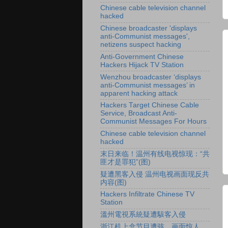
Chinese cable television channel
hacked
Chinese broadcaster 'displays
anti-Communist messages',
netizens suspect hacking
Anti-Government Chinese
Hackers Hijack TV Station
Wenzhou broadcaster ‘displays
anti-Communist messages’ in
apparent hacking attack
Hackers Target Chinese Cable
Service, Broadcast Anti-
Communist Messages For Hours
Chinese cable television channel
hacked
末日来临！温州有线电视惊现：“共
匪才是罪犯”(图)
疑遭黑客入侵 温州电视画面现反共
内容(图)
Hackers Infiltrate Chinese TV
Station
溫州電視系統疑遭駭客入侵
浙江机上盒节目遭骇 画面惊人