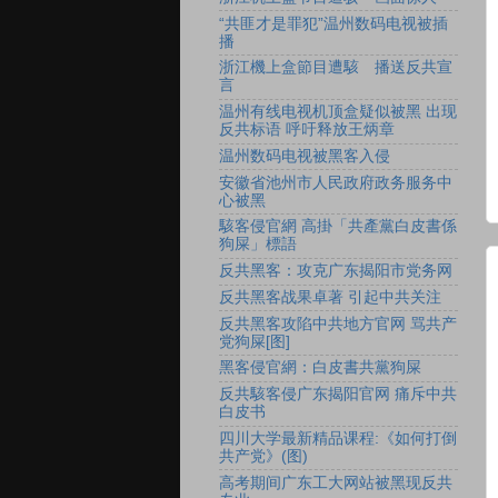
“共匪才是罪犯”温州数码电视被插
播
浙江機上盒節目遭駭 播送反共宣
言
温州有线电视机顶盒疑似被黑 出现
反共标语 呼吁释放王炳章
温州数码电视被黑客入侵
安徽省池州市人民政府政务服务中
心被黑
駭客侵官網 高掛「共產黨白皮書係
狗屎」標語
反共黑客：攻克广东揭阳市党务网
反共黑客战果卓著 引起中共关注
反共黑客攻陷中共地方官网 骂共产
党狗屎[图]
黑客侵官網：白皮書共黨狗屎
反共駭客侵广东揭阳官网 痛斥中共
白皮书
四川大学最新精品课程:《如何打倒
共产党》(图)
高考期间广东工大网站被黑现反共