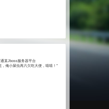
1 江苏南通某Jboss服务器平台
党，俺小屎虫再六欠吃大便，嘻嘻！”