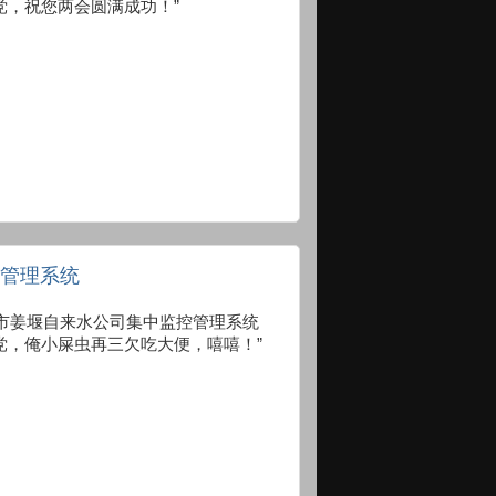
党，祝您两会圆满成功！”
控管理系统
:8083 泰州市姜堰自来水公司集中监控管理系统
党，俺小屎虫再三欠吃大便，嘻嘻！”