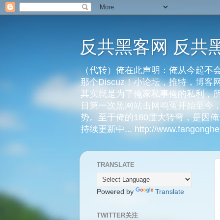
反共黑客网 反共
（代转）俺在此声明：俺从今起不会
那个Discuz！小论坛，推特，博
其实就是为了俺家私事俺的私利，所
日第一次黑网站击网鸣冤开始至今，
势。至于俺的180度大转弯，是因
持续更新中... http://www.fangongheik
TRANSLATE
Powered by
Translate
TWITTER关注