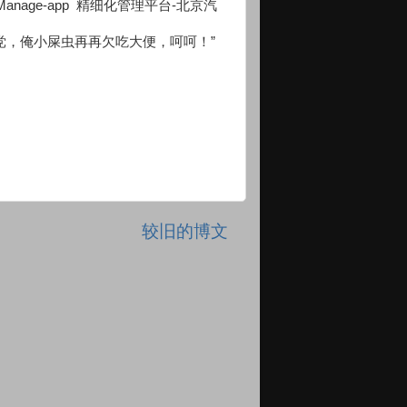
wPartsManage-app 精细化管理平台-北京汽
党，俺小屎虫再再欠吃大便，呵呵！”
较旧的博文