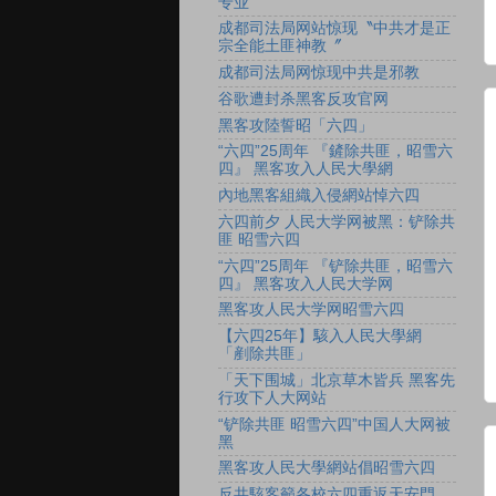
专业
成都司法局网站惊现〝中共才是正
宗全能土匪神教〞
成都司法局网惊现中共是邪教
谷歌遭封杀黑客反攻官网
黑客攻陸誓昭「六四」
“六四”25周年 『鏟除共匪，昭雪六
四』 黑客攻入人民大學網
內地黑客組織入侵網站悼六四
六四前夕 人民大学网被黑：铲除共
匪 昭雪六四
“六四”25周年 『铲除共匪，昭雪六
四』 黑客攻入人民大学网
黑客攻人民大学网昭雪六四
【六四25年】駭入人民大學網
「剷除共匪」
「天下围城」北京草木皆兵 黑客先
行攻下人大网站
“铲除共匪 昭雪六四”中国人大网被
黑
黑客攻人民大學網站倡昭雪六四
反共駭客籲各校六四重返天安門