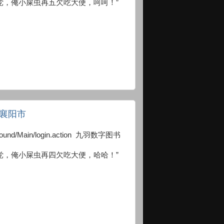
党，俺小屎虫再五欠吃大便，呵呵！”
北襄阳市
ckground/Main/login.action 九羽数字图书
党，俺小屎虫再四欠吃大便，哈哈！”