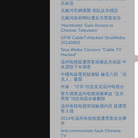
共标语
北戴河官網遇襲 張貼反共標語
北戴河政府网站遭反共黑客攻击
'Hacktivists' Gain Access to
Chinese Television
GFW CableTvHacked SinaWeibo
20140803
Sina Weibo Censors "Cable TV
Hacked"
温州电视疑遭黑客插播反共画面 中
央震惊下令调查
中國有線電視疑被駭 赫見六四「坦
克人」畫面
外媒：“讨共”信息攻克温州电视台
警方调查温州电视插播事故 “反共
黑客”消息画面全被删除
温州有线电视突现敏感内容 疑遭黑
客入侵
2014年温州有线电视遭黑客攻击事
件
Anti-communists hack Chinese
TV