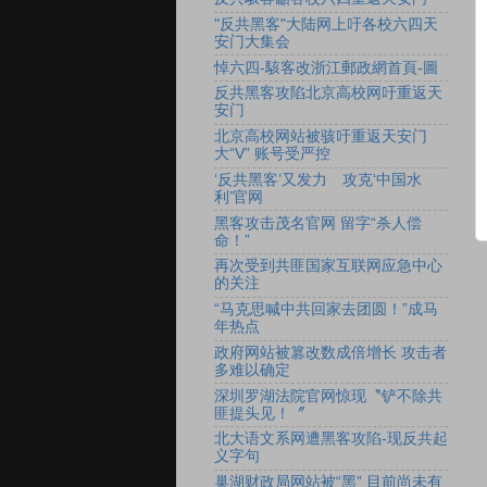
"反共黑客"大陆网上吁各校六四天
安门大集会
悼六四-駭客改浙江郵政網首頁-圖
反共黑客攻陷北京高校网吁重返天
安门
北京高校网站被骇吁重返天安门
大“V” 账号受严控
‘反共黑客’又发力 攻克‘中国水
利’官网
黑客攻击茂名官网 留字“杀人偿
命！”
再次受到共匪国家互联网应急中心
的关注
“马克思喊中共回家去团圆！”成马
年热点
政府网站被篡改数成倍增长 攻击者
多难以确定
深圳罗湖法院官网惊现〝铲不除共
匪提头见！〞
北大语文系网遭黑客攻陷-现反共起
义字句
巢湖财政局网站被“黑” 目前尚未有