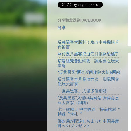
分享和发送到FACEBOOK
分享
反共駭客大勝利！攻占中共機構首
頁留言
网传反共黑客把浙江日报网给黑了
駭客組織發動網攻 諷兩會在玩大
富翁
“反共黑客”两会期间攻陷大陆6网站
反共黑客本月發功六次 嘲諷兩會
似玩大富翁
「反共黑客」入侵多個網站
“反共黑客”入侵中共网站 斥两会是
玩大富翁（组图）
七一敏感日 中共收到〝快递棺材〞
特殊〝大礼〞
郵政局が配達しちまった中国共産
党へのプレゼント