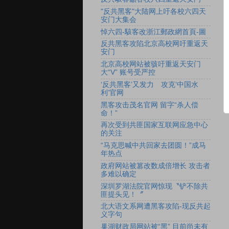
"反共黑客"大陆网上吁各校六四天
安门大集会
悼六四-駭客改浙江郵政網首頁-圖
反共黑客攻陷北京高校网吁重返天
安门
北京高校网站被骇吁重返天安门
大“V” 账号受严控
‘反共黑客’又发力 攻克‘中国水
利’官网
黑客攻击茂名官网 留字“杀人偿
命！”
再次受到共匪国家互联网应急中心
的关注
“马克思喊中共回家去团圆！”成马
年热点
政府网站被篡改数成倍增长 攻击者
多难以确定
深圳罗湖法院官网惊现〝铲不除共
匪提头见！〞
北大语文系网遭黑客攻陷-现反共起
义字句
巢湖财政局网站被“黑” 目前尚未有