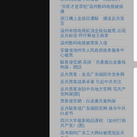
“共匪才是罪犯”温州数码电视被插
播
浙江機上盒節目遭駭 播送反共宣
言
温州有线电视机顶盒疑似被黑 出现
反共标语 呼吁释放王炳章
温州数码电视被黑客入侵
安徽省池州市人民政府政务服务中
心被黑
駭客侵官網 高掛「共產黨白皮書係
狗屎」標語
反共黑客：攻克广东揭阳市党务网
反共黑客战果卓著 引起中共关注
反共黑客攻陷中共地方官网 骂共产
党狗屎[图]
黑客侵官網：白皮書共黨狗屎
反共駭客侵广东揭阳官网 痛斥中共
白皮书
四川大学最新精品课程:《如何打倒
共产党》(图)
高考期间广东工大网站被黑现反共