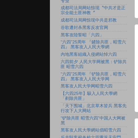
专业
成都司法局网站惊现〝中共才是正
宗全能土匪神教〞
成都司法局网惊现中共是邪教
谷歌遭封杀黑客反攻官网
黑客攻陸誓昭「六四」
“六四”25周年 『鏟除共匪，昭雪六
四』 黑客攻入人民大學網
內地黑客組織入侵網站悼六四
六四前夕 人民大学网被黑：铲除共
匪 昭雪六四
“六四”25周年 『铲除共匪，昭雪六
四』 黑客攻入人民大学网
黑客攻人民大学网昭雪六四
【六四25年】駭入人民大學網
「剷除共匪」
「天下围城」北京草木皆兵 黑客先
行攻下人大网站
“铲除共匪 昭雪六四”中国人大网被
黑
黑客攻人民大學網站倡昭雪六四
反共駭客籲各校六四重返天安門