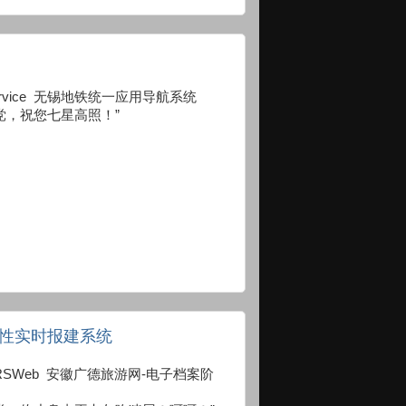
/self-service 无锡地铁统一应用导航系统
党，祝您七星高照！”
段性实时报建系统
085/EAORSWeb 安徽广德旅游网-电子档案阶