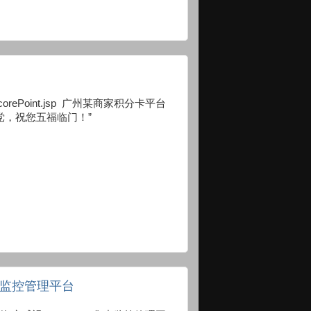
card/ScorePoint.jsp 广州某商家积分卡平台
党，祝您五福临门！”
集中监控管理平台