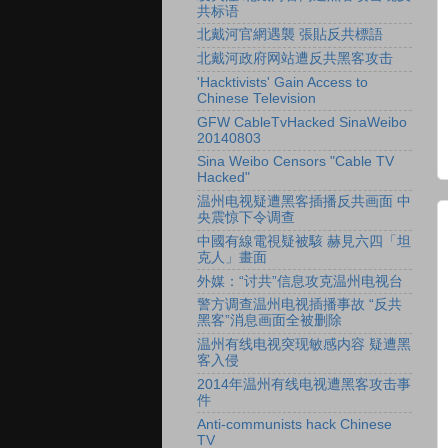
共标语
北戴河官網遇襲 張貼反共標語
北戴河政府网站遭反共黑客攻击
'Hacktivists' Gain Access to
Chinese Television
GFW CableTvHacked SinaWeibo
20140803
Sina Weibo Censors "Cable TV
Hacked"
温州电视疑遭黑客插播反共画面 中
央震惊下令调查
中國有線電視疑被駭 赫見六四「坦
克人」畫面
外媒：“讨共”信息攻克温州电视台
警方调查温州电视插播事故 “反共
黑客”消息画面全被删除
温州有线电视突现敏感内容 疑遭黑
客入侵
2014年温州有线电视遭黑客攻击事
件
Anti-communists hack Chinese
TV