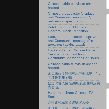
Chinese cable television channel
hacked
Chinese broadcaster 'displays
anti-Communist messages',
netizens suspect hacking
Anti-Government Chinese
Hackers Hijack TV Station
Wenzhou broadcaster ‘displays
anti-Communist messages’ in
apparent hacking attack
Hackers Target Chinese Cable
Service, Broadcast Anti-
Communist Messages For Hours
Chinese cable television channel
hacked
末日来临！温州有线电视惊现：“共
匪才是罪犯”(图)
疑遭黑客入侵 温州电视画面现反共
内容(图)
Hackers Infiltrate Chinese TV
Station
溫州電視系統疑遭駭客入侵
浙江机上盒节目遭骇 画面惊人