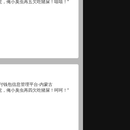
党，俺小臭虫再五欠吃猪屎！嘻嘻！”
81/xf/ 小付钱包信息管理平台-内蒙古
党，俺小臭虫再四欠吃猪屎！呵呵！”