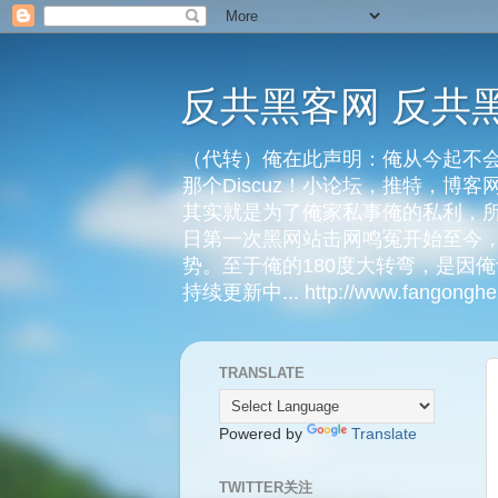
反共黑客网 反共
（代转）俺在此声明：俺从今起不会
那个Discuz！小论坛，推特，博
其实就是为了俺家私事俺的私利，所
日第一次黑网站击网鸣冤开始至今，
势。至于俺的180度大转弯，是因
持续更新中... http://www.fangongheik
TRANSLATE
Powered by
Translate
TWITTER关注