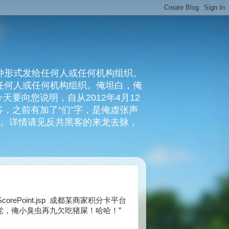
种形式发给任何人或任何机构组织。
复任何人或任何机构组织。俺坦白，俺
要向您说明，自从2012年4月12
，之前有加了“们”字，是俺虚张声
俺。详情请见反共黑客的来龙去脉，
/card/ScorePoint.jsp 成都某商家积分卡平台
党，俺小臭虫再九欠吃猪屎！哈哈！”