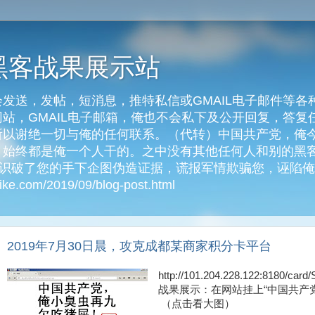
黑客战果展示站
发送，发帖，短消息，推特私信或GMAIL电子邮件等各
客网站，GMAIL电子邮箱，俺也不会私下及公开回复，答
以谢绝一切与俺的任何联系。（代转）中国共产党，俺今天
始终都是俺一个人干的。之中没有其他任何人和别的黑客
俺识破了您的手下企图伪造证据，谎报军情欺骗您，诬陷
e.com/2019/09/blog-post.html
2019年7月30日晨，攻克成都某商家积分卡平台
http://101.204.228.122:8180
战果展示：在网站挂上“中国共产
（点击看大图）