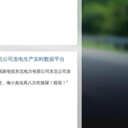
东北公司发电生产实时数据平台
02/Liems 国家电投东北电力有限公司东北公司发
党，俺小臭虫再八欠吃猪屎！嘻嘻！”