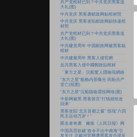
共产党棺材已到？中共党庆黑客送
大礼(图)
中共党庆 黑客袭邮政网贴棺材照
中共党庆 黑客攻陷邮政网贴快递棺
材照
共产党棺材已到？中共党庆黑客送
大礼(图)
中共建党周年 中国邮政网被黑客贴
棺材
中共建黨周年 黑客入侵官網
反共黑客入侵中國郵政貼棺材
「東方之星」沉船驚人隱喻現網絡
“东方之星”船舱内景曝光 民盼共产
党亡(组图)
“东方之星”沉船隐喻震惊网络(图)
中新网被黑 黑客留言“打钱就给改
回来”
黑客攻陷“北京首都之窗” 惊现“六四
民主运动万岁！”
匿名者奇袭 瘫痪《人民日报》网
中国高层欲破“政令不出中南海”引
发关注 北戴河官网遭黑客攻击现反