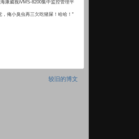
81 福州某海康威视iVMS-8200集中监控管理平
党，俺小臭虫再三欠吃猪屎！哈哈！”
较旧的博文