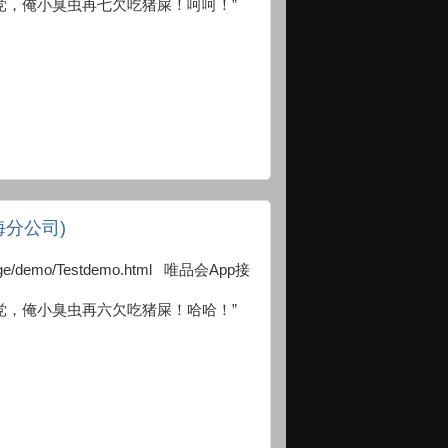
党，俺小臭虫再七欠吃猪屎！呵呵！”
海分公司)
i/page/demo/Testdemo.html 唯品会App接
党，俺小臭虫再六欠吃猪屎！哈哈！”