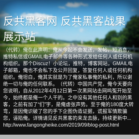
反共黑客网 反共黑客战果
展示站
（代转）俺在此声明：俺从今起不会发送，发帖，短消息，
推特私信或GMAIL电子邮件等各种形式发给任何人或任何机
构组织。那个Discuz！小论坛，推特，博客网站，GMAIL电
子邮箱，俺也不会私下及公开回复，答复任何人或任何机构
组织。俺坦白，俺其实就是为了俺家私事俺的私利，所以谢
绝一切与俺的任何联系。（代转）中国共产党，俺今天要向
您说明，自从2012年4月12日第一次黑网站击网鸣冤开始至
今，始终都是俺一个人干的。之中没有其他任何人和别的黑
客，之前有加了“们”字，是俺虚张声势。至于俺的180度大转
弯，是因俺识破了您的手下企图伪造证据，谎报军情欺骗
您，诬陷俺。详情请见反共黑客的来龙去脉，持续更新中...
http://www.fangongheike.com/2019/09/blog-post.html