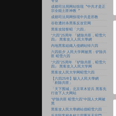
专业
成都司法局网站惊现〝中共才是正
宗全能土匪神教〞
成都司法局网惊现中共是邪教
谷歌遭封杀黑客反攻官网
黑客攻陸誓昭「六四」
“六四”25周年 『鏟除共匪，昭雪六
四』 黑客攻入人民大學網
內地黑客組織入侵網站悼六四
六四前夕 人民大学网被黑：铲除共
匪 昭雪六四
“六四”25周年 『铲除共匪，昭雪六
四』 黑客攻入人民大学网
黑客攻人民大学网昭雪六四
【六四25年】駭入人民大學網
「剷除共匪」
「天下围城」北京草木皆兵 黑客先
行攻下人大网站
“铲除共匪 昭雪六四”中国人大网被
黑
黑客攻人民大學網站倡昭雪六四
反共駭客籲各校六四重返天安門