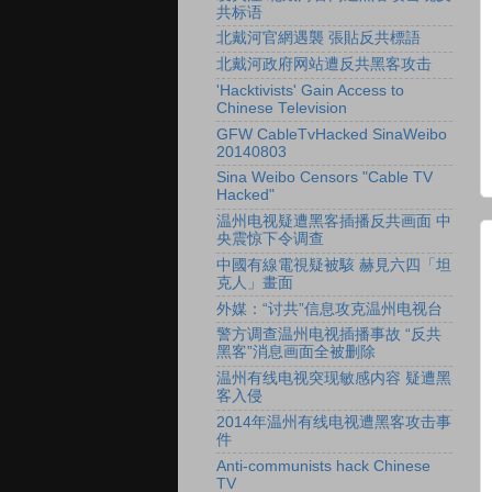
共标语
北戴河官網遇襲 張貼反共標語
北戴河政府网站遭反共黑客攻击
'Hacktivists' Gain Access to
Chinese Television
GFW CableTvHacked SinaWeibo
20140803
Sina Weibo Censors "Cable TV
Hacked"
温州电视疑遭黑客插播反共画面 中
央震惊下令调查
中國有線電視疑被駭 赫見六四「坦
克人」畫面
外媒：“讨共”信息攻克温州电视台
警方调查温州电视插播事故 “反共
黑客”消息画面全被删除
温州有线电视突现敏感内容 疑遭黑
客入侵
2014年温州有线电视遭黑客攻击事
件
Anti-communists hack Chinese
TV