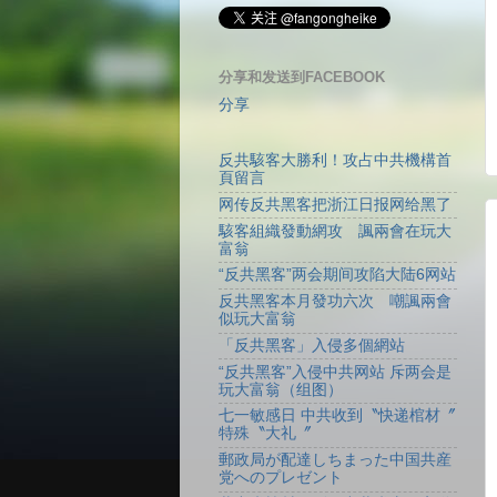
分享和发送到FACEBOOK
分享
反共駭客大勝利！攻占中共機構首
頁留言
网传反共黑客把浙江日报网给黑了
駭客組織發動網攻 諷兩會在玩大
富翁
“反共黑客”两会期间攻陷大陆6网站
反共黑客本月發功六次 嘲諷兩會
似玩大富翁
「反共黑客」入侵多個網站
“反共黑客”入侵中共网站 斥两会是
玩大富翁（组图）
七一敏感日 中共收到〝快递棺材〞
特殊〝大礼〞
郵政局が配達しちまった中国共産
党へのプレゼント