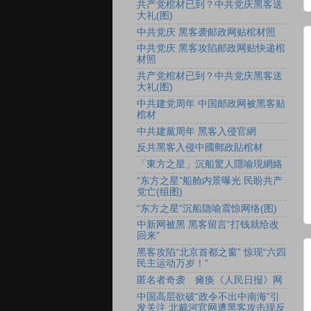
共产党棺材已到？中共党庆黑客送
大礼(图)
中共党庆 黑客袭邮政网贴棺材照
中共党庆 黑客攻陷邮政网贴快递棺
材照
共产党棺材已到？中共党庆黑客送
大礼(图)
中共建党周年 中国邮政网被黑客贴
棺材
中共建黨周年 黑客入侵官網
反共黑客入侵中國郵政貼棺材
「東方之星」沉船驚人隱喻現網絡
“东方之星”船舱内景曝光 民盼共产
党亡(组图)
“东方之星”沉船隐喻震惊网络(图)
中新网被黑 黑客留言“打钱就给改
回来”
黑客攻陷“北京首都之窗” 惊现“六四
民主运动万岁！”
匿名者奇袭 瘫痪《人民日报》网
中国高层欲破“政令不出中南海”引
发关注 北戴河官网遭黑客攻击现反