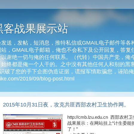
黑客战果展示站
发送，发帖，短消息，推特私信或GMAIL电子邮件等各
客网站，GMAIL电子邮箱，俺也不会私下及公开回复，答
以谢绝一切与俺的任何联系。（代转）中国共产党，俺今天
始终都是俺一个人干的。之中没有其他任何人和别的黑客
俺识破了您的手下企图伪造证据，谎报军情欺骗您，诬陷
e.com/2019/09/blog-post.html
2015年10月31日夜，攻克共匪西部农村卫生协作网。
http://cmb.lzu.edu.cn 
战果展示：在网站挂上“计生委能
了！”