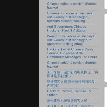
Chinese cable television channel
hacked
Chinese broadcaster 'displays
anti-Communist messages',
netizens suspect hacking
Anti-Government Chinese
Hackers Hijack TV Station
Wenzhou broadcaster ‘displays
anti-Communist messages’ in
apparent hacking attack
Hackers Target Chinese Cable
Service, Broadcast Anti-
Communist Messages For Hours
Chinese cable television channel
hacked
末日来临！温州有线电视惊现：“共
匪才是罪犯”(图)
疑遭黑客入侵 温州电视画面现反共
内容(图)
Hackers Infiltrate Chinese TV
Station
溫州電視系統疑遭駭客入侵
浙江机上盒节目遭骇 画面惊人