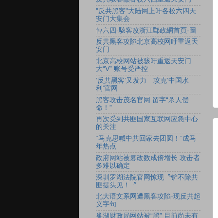
"反共黑客"大陆网上吁各校六四天
安门大集会
悼六四-駭客改浙江郵政網首頁-圖
反共黑客攻陷北京高校网吁重返天
安门
北京高校网站被骇吁重返天安门
大“V” 账号受严控
‘反共黑客’又发力 攻克‘中国水
利’官网
黑客攻击茂名官网 留字“杀人偿
命！”
再次受到共匪国家互联网应急中心
的关注
“马克思喊中共回家去团圆！”成马
年热点
政府网站被篡改数成倍增长 攻击者
多难以确定
深圳罗湖法院官网惊现〝铲不除共
匪提头见！〞
北大语文系网遭黑客攻陷-现反共起
义字句
巢湖财政局网站被“黑” 目前尚未有