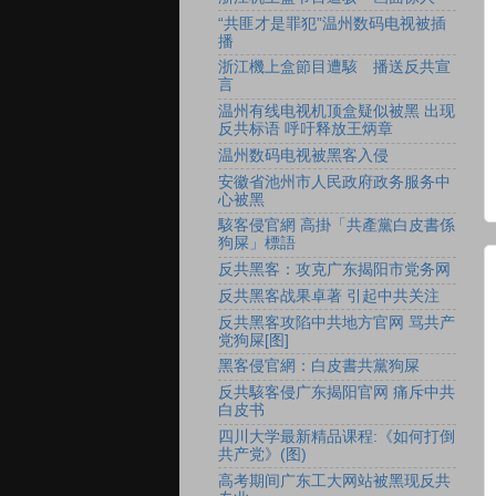
“共匪才是罪犯”温州数码电视被插
播
浙江機上盒節目遭駭 播送反共宣
言
温州有线电视机顶盒疑似被黑 出现
反共标语 呼吁释放王炳章
温州数码电视被黑客入侵
安徽省池州市人民政府政务服务中
心被黑
駭客侵官網 高掛「共產黨白皮書係
狗屎」標語
反共黑客：攻克广东揭阳市党务网
反共黑客战果卓著 引起中共关注
反共黑客攻陷中共地方官网 骂共产
党狗屎[图]
黑客侵官網：白皮書共黨狗屎
反共駭客侵广东揭阳官网 痛斥中共
白皮书
四川大学最新精品课程:《如何打倒
共产党》(图)
高考期间广东工大网站被黑现反共