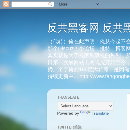
反共黑客网 反共
（代转）俺在此声明：俺从今起不会
那个Discuz！小论坛，推特，博
其实就是为了俺家私事俺的私利，所
日第一次黑网站击网鸣冤开始至今，
势。至于俺的180度大转弯，是因
持续更新中... http://www.fangongheik
TRANSLATE
Powered by
Translate
TWITTER关注