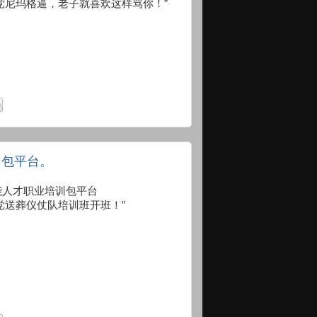
党尼玛格逼，老子就喜欢这样骂你！”
训包平台。
 浙江省技能人才职业培训包平台
党送葬仪仗队培训班开班！”