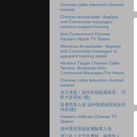
Chinese cable television channel
hacked
Chinese broadcaster 'displays
anti-Communist messages',
netizens suspect hacking
Anti-Government Chinese
Hackers Hijack TV Station
Wenzhou broadcaster ‘displays
anti-Communist messages’ in
apparent hacking attack
Hackers Target Chinese Cable
Service, Broadcast Anti-
Communist Messages For Hours
Chinese cable television channel
hacked
末日来临！温州有线电视惊现：“共
匪才是罪犯”(图)
疑遭黑客入侵 温州电视画面现反共
内容(图)
Hackers Infiltrate Chinese TV
Station
溫州電視系統疑遭駭客入侵
浙江机上盒节目遭骇 画面惊人