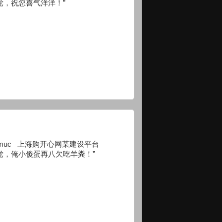
党，祝您喜气洋洋！”
om:8800/muc 上海购开心网某建设平台
党，俺小傻蛋再八欠吃羊粪！”