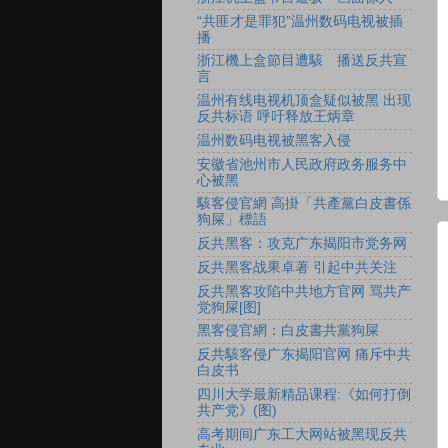
“共匪才是罪犯”温州数码电视被插
播
浙江機上盒節目遭駭 播送反共宣
言
温州有线电视机顶盒疑似被黑 出现
反共标语 呼吁释放王炳章
温州数码电视被黑客入侵
安徽省池州市人民政府政务服务中
心被黑
駭客侵官網 高掛「共產黨白皮書係
狗屎」標語
反共黑客：攻克广东揭阳市党务网
反共黑客战果卓著 引起中共关注
反共黑客攻陷中共地方官网 骂共产
党狗屎[图]
黑客侵官網：白皮書共黨狗屎
反共駭客侵广东揭阳官网 痛斥中共
白皮书
四川大学最新精品课程:《如何打倒
共产党》(图)
高考期间广东工大网站被黑现反共