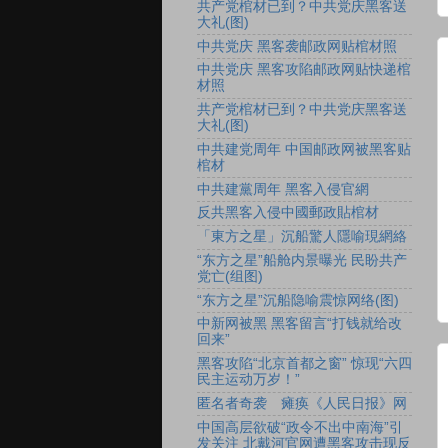
共产党棺材已到？中共党庆黑客送
大礼(图)
中共党庆 黑客袭邮政网贴棺材照
中共党庆 黑客攻陷邮政网贴快递棺
材照
共产党棺材已到？中共党庆黑客送
大礼(图)
中共建党周年 中国邮政网被黑客贴
棺材
中共建黨周年 黑客入侵官網
反共黑客入侵中國郵政貼棺材
「東方之星」沉船驚人隱喻現網絡
“东方之星”船舱内景曝光 民盼共产
党亡(组图)
“东方之星”沉船隐喻震惊网络(图)
中新网被黑 黑客留言“打钱就给改
回来”
黑客攻陷“北京首都之窗” 惊现“六四
民主运动万岁！”
匿名者奇袭 瘫痪《人民日报》网
中国高层欲破“政令不出中南海”引
发关注 北戴河官网遭黑客攻击现反