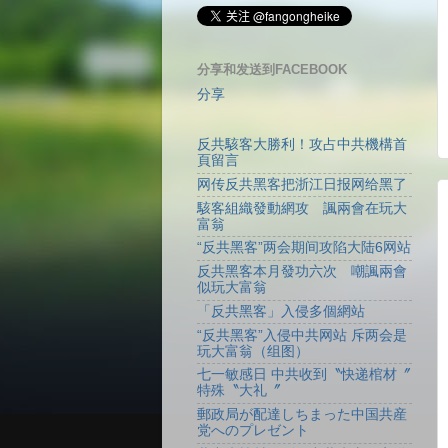
分享和发送到FACEBOOK
分享
反共駭客大勝利！攻占中共機構首
頁留言
网传反共黑客把浙江日报网给黑了
駭客組織發動網攻 諷兩會在玩大
富翁
“反共黑客”两会期间攻陷大陆6网站
反共黑客本月發功六次 嘲諷兩會
似玩大富翁
「反共黑客」入侵多個網站
“反共黑客”入侵中共网站 斥两会是
玩大富翁（组图）
七一敏感日 中共收到〝快递棺材〞
特殊〝大礼〞
郵政局が配達しちまった中国共産
党へのプレゼント