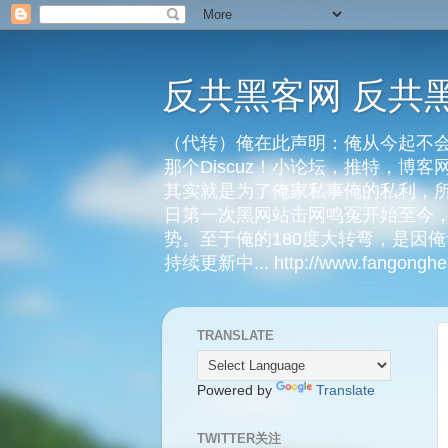
反共黑客网 反共
（代转）俺在此声明：俺从今起不会
那个Discuz！小论坛，推特，博
其实就是为了俺家私事俺的私利，所
日第一次黑网站击网鸣冤开始至今，
势。至于俺的180度大转弯，是因
持续更新中... http://www.fangongheik
TRANSLATE
Powered by
Translate
TWITTER关注