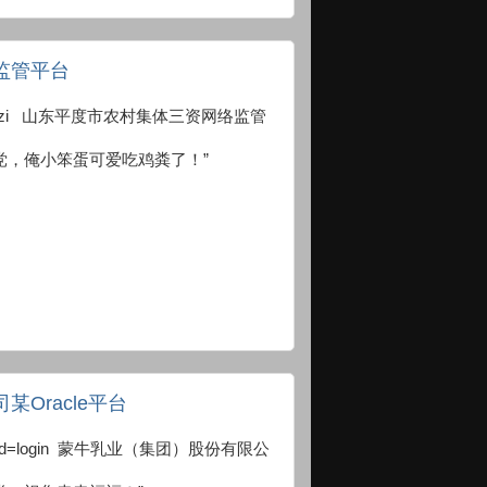
监管平台
:7001/sanzi 山东平度市农村集体三资网络监管
党，俺小笨蛋可爱吃鸡粪了！”
Oracle平台
uest/?cmd=login 蒙牛乳业（集团）股份有限公