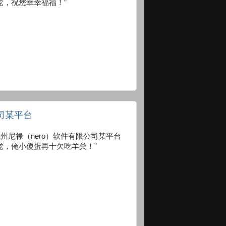
党，祝您幸幸福福！”
公司某平台
ero.com 杭州尼禄（nero）软件有限公司某平台
党，俺小傻蛋再十欠吃羊粪！”