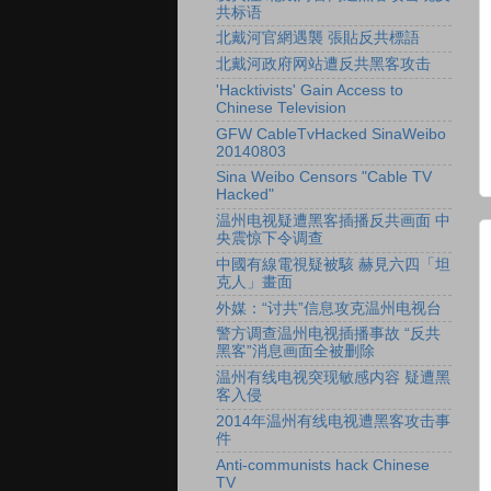
共标语
北戴河官網遇襲 張貼反共標語
北戴河政府网站遭反共黑客攻击
'Hacktivists' Gain Access to
Chinese Television
GFW CableTvHacked SinaWeibo
20140803
Sina Weibo Censors "Cable TV
Hacked"
温州电视疑遭黑客插播反共画面 中
央震惊下令调查
中國有線電視疑被駭 赫見六四「坦
克人」畫面
外媒：“讨共”信息攻克温州电视台
警方调查温州电视插播事故 “反共
黑客”消息画面全被删除
温州有线电视突现敏感内容 疑遭黑
客入侵
2014年温州有线电视遭黑客攻击事
件
Anti-communists hack Chinese
TV