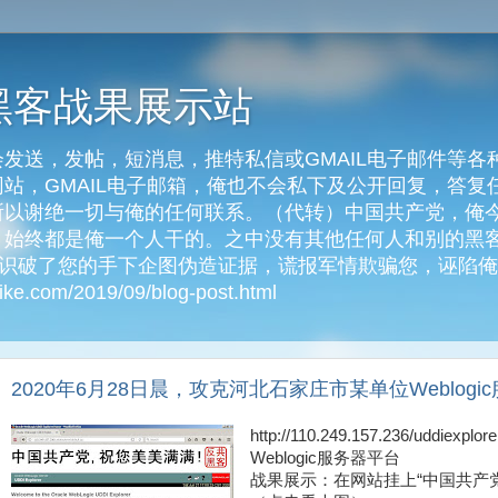
黑客战果展示站
发送，发帖，短消息，推特私信或GMAIL电子邮件等各
客网站，GMAIL电子邮箱，俺也不会私下及公开回复，答
以谢绝一切与俺的任何联系。（代转）中国共产党，俺今天
始终都是俺一个人干的。之中没有其他任何人和别的黑客
俺识破了您的手下企图伪造证据，谎报军情欺骗您，诬陷
e.com/2019/09/blog-post.html
2020年6月28日晨，攻克河北石家庄市某单位Weblogi
http://110.249.157.236/uddie
Weblogic服务器平台
战果展示：在网站挂上“中国共产