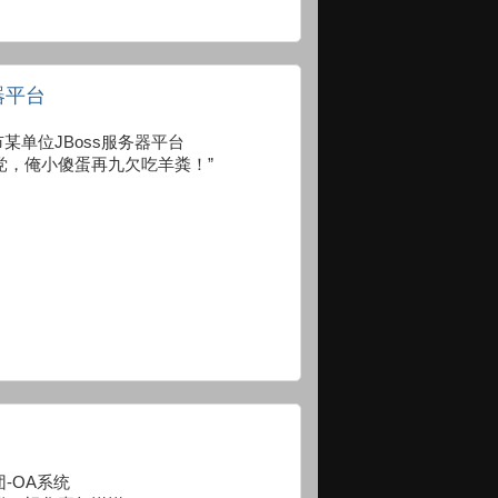
器平台
河北邢台市某单位JBoss服务器平台
党，俺小傻蛋再九欠吃羊粪！”
豪集团-OA系统