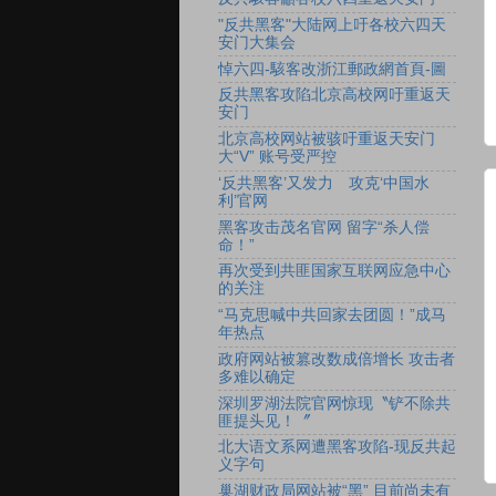
"反共黑客"大陆网上吁各校六四天
安门大集会
悼六四-駭客改浙江郵政網首頁-圖
反共黑客攻陷北京高校网吁重返天
安门
北京高校网站被骇吁重返天安门
大“V” 账号受严控
‘反共黑客’又发力 攻克‘中国水
利’官网
黑客攻击茂名官网 留字“杀人偿
命！”
再次受到共匪国家互联网应急中心
的关注
“马克思喊中共回家去团圆！”成马
年热点
政府网站被篡改数成倍增长 攻击者
多难以确定
深圳罗湖法院官网惊现〝铲不除共
匪提头见！〞
北大语文系网遭黑客攻陷-现反共起
义字句
巢湖财政局网站被“黑” 目前尚未有