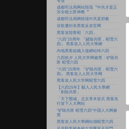
专业
成都司法局网站惊现〝中共才是正
宗全能土匪神教〞
成都司法局网惊现中共是邪教
谷歌遭封杀黑客反攻官网
黑客攻陸誓昭「六四」
“六四”25周年 『鏟除共匪，昭雪六
四』 黑客攻入人民大學網
內地黑客組織入侵網站悼六四
六四前夕 人民大学网被黑：铲除共
匪 昭雪六四
“六四”25周年 『铲除共匪，昭雪六
四』 黑客攻入人民大学网
黑客攻人民大学网昭雪六四
【六四25年】駭入人民大學網
「剷除共匪」
「天下围城」北京草木皆兵 黑客先
行攻下人大网站
“铲除共匪 昭雪六四”中国人大网被
黑
黑客攻人民大學網站倡昭雪六四
反共駭客籲各校六四重返天安門