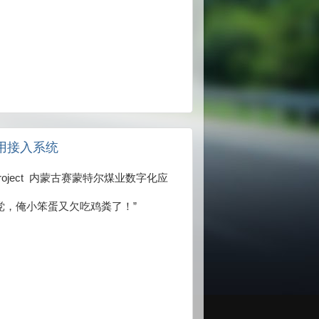
应用接入系统
0/SMTRProject 内蒙古赛蒙特尔煤业数字化应
党，俺小笨蛋又欠吃鸡粪了！”