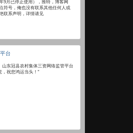
年9月已停止使用），推特，博客网
点符号，俺也没有联系其他任何人或
绝联系声明，详情请见
管平台
7001/sanzi 山东冠县农村集体三资网络监管平台
党，祝您鸿运当头！”