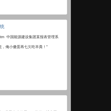
系统
p/default.htm 中国能源建设集团某报表管理系
党，俺小傻蛋再七欠吃羊粪！”