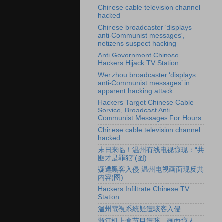
Chinese cable television channel
hacked
Chinese broadcaster 'displays
anti-Communist messages',
netizens suspect hacking
Anti-Government Chinese
Hackers Hijack TV Station
Wenzhou broadcaster ‘displays
anti-Communist messages’ in
apparent hacking attack
Hackers Target Chinese Cable
Service, Broadcast Anti-
Communist Messages For Hours
Chinese cable television channel
hacked
末日来临！温州有线电视惊现：“共
匪才是罪犯”(图)
疑遭黑客入侵 温州电视画面现反共
内容(图)
Hackers Infiltrate Chinese TV
Station
溫州電視系統疑遭駭客入侵
浙江机上盒节目遭骇 画面惊人