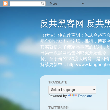
反共黑客网 反共
（代转）俺在此声明：俺从今起不会
那个Discuz！小论坛，推特，博
其实就是为了俺家私事俺的私利，所
日第一次黑网站击网鸣冤开始至今，
势。至于俺的180度大转弯，是因
持续更新中... http://www.fangongheik
TRANSLATE
Powered by
Translate
TWITTER关注