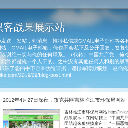
黑客战果展示站
发送，发帖，短消息，推特私信或GMAIL电子邮件等各
客网站，GMAIL电子邮箱，俺也不会私下及公开回复，答
以谢绝一切与俺的任何联系。（代转）中国共产党，俺今天
始终都是俺一个人干的。之中没有其他任何人和别的黑客
俺识破了您的手下企图伪造证据，谎报军情欺骗您，诬陷
e.com/2019/09/blog-post.html
2012年4月27日深夜，攻克共匪吉林临江市环保局网站
吉林临江市环保局网站 http://linjiang
战果展示：在网站挂上〝中国共
团结起来狠狠揍扁它！〞一幅恶