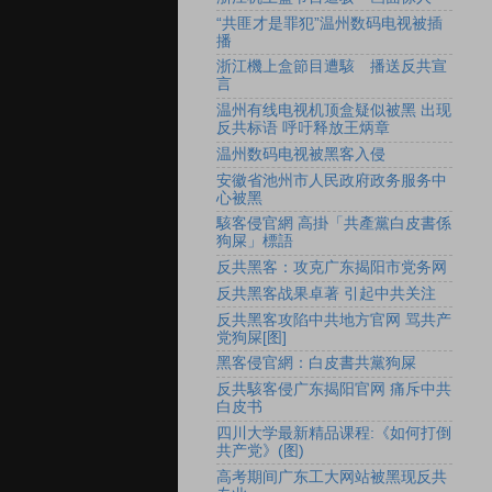
“共匪才是罪犯”温州数码电视被插
播
浙江機上盒節目遭駭 播送反共宣
言
温州有线电视机顶盒疑似被黑 出现
反共标语 呼吁释放王炳章
温州数码电视被黑客入侵
安徽省池州市人民政府政务服务中
心被黑
駭客侵官網 高掛「共產黨白皮書係
狗屎」標語
反共黑客：攻克广东揭阳市党务网
反共黑客战果卓著 引起中共关注
反共黑客攻陷中共地方官网 骂共产
党狗屎[图]
黑客侵官網：白皮書共黨狗屎
反共駭客侵广东揭阳官网 痛斥中共
白皮书
四川大学最新精品课程:《如何打倒
共产党》(图)
高考期间广东工大网站被黑现反共