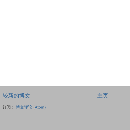
较新的博文
主页
订阅：
博文评论 (Atom)