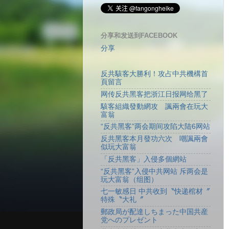
分享和发送到FACEBOOK
分享
反共駭客大勝利！攻占中共機構首
頁留言
网传反共黑客把浙江日报网给黑了
駭客組織發動網攻 諷兩會在玩大
富翁
“反共黑客”两会期间攻陷大陆6网站
反共黑客本月發功六次 嘲諷兩會
似玩大富翁
「反共黑客」入侵多個網站
“反共黑客”入侵中共网站 斥两会是
玩大富翁（组图）
七一敏感日 中共收到〝快递棺材〞
特殊〝大礼〞
郵政局が配達しちまった中国共産
党へのプレゼント