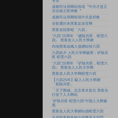
专业
成都司法局网站惊现〝中共才是正
宗全能土匪神教〞
成都司法局网惊现中共是邪教
谷歌遭封杀黑客反攻官网
黑客攻陸誓昭「六四」
“六四”25周年 『鏟除共匪，昭雪六
四』 黑客攻入人民大學網
內地黑客組織入侵網站悼六四
六四前夕 人民大学网被黑：铲除共
匪 昭雪六四
“六四”25周年 『铲除共匪，昭雪六
四』 黑客攻入人民大学网
黑客攻人民大学网昭雪六四
【六四25年】駭入人民大學網
「剷除共匪」
「天下围城」北京草木皆兵 黑客先
行攻下人大网站
“铲除共匪 昭雪六四”中国人大网被
黑
黑客攻人民大學網站倡昭雪六四
反共駭客籲各校六四重返天安門