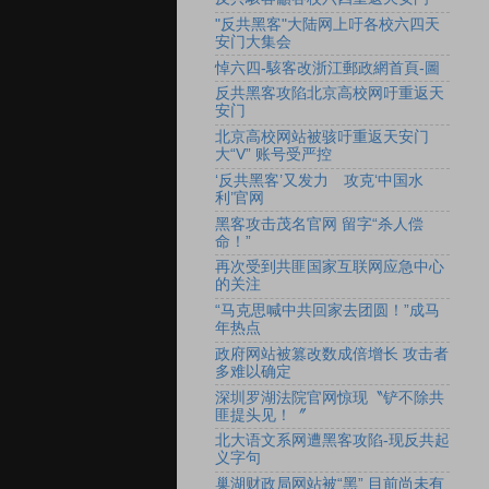
"反共黑客"大陆网上吁各校六四天
安门大集会
悼六四-駭客改浙江郵政網首頁-圖
反共黑客攻陷北京高校网吁重返天
安门
北京高校网站被骇吁重返天安门
大“V” 账号受严控
‘反共黑客’又发力 攻克‘中国水
利’官网
黑客攻击茂名官网 留字“杀人偿
命！”
再次受到共匪国家互联网应急中心
的关注
“马克思喊中共回家去团圆！”成马
年热点
政府网站被篡改数成倍增长 攻击者
多难以确定
深圳罗湖法院官网惊现〝铲不除共
匪提头见！〞
北大语文系网遭黑客攻陷-现反共起
义字句
巢湖财政局网站被“黑” 目前尚未有