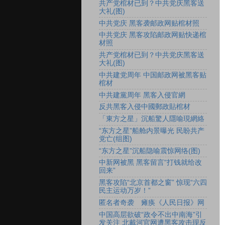
共产党棺材已到？中共党庆黑客送
大礼(图)
中共党庆 黑客袭邮政网贴棺材照
中共党庆 黑客攻陷邮政网贴快递棺
材照
共产党棺材已到？中共党庆黑客送
大礼(图)
中共建党周年 中国邮政网被黑客贴
棺材
中共建黨周年 黑客入侵官網
反共黑客入侵中國郵政貼棺材
「東方之星」沉船驚人隱喻現網絡
“东方之星”船舱内景曝光 民盼共产
党亡(组图)
“东方之星”沉船隐喻震惊网络(图)
中新网被黑 黑客留言“打钱就给改
回来”
黑客攻陷“北京首都之窗” 惊现“六四
民主运动万岁！”
匿名者奇袭 瘫痪《人民日报》网
中国高层欲破“政令不出中南海”引
发关注 北戴河官网遭黑客攻击现反