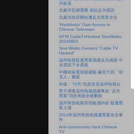
共标语
北戴河官網遇襲 張貼反共標語
北戴河政府网站遭反共黑客攻击
'Hacktivists' Gain Access to
Chinese Television
GFW CableTvHacked SinaWeibo
20140803
Sina Weibo Censors "Cable TV
Hacked"
温州电视疑遭黑客插播反共画面 中
央震惊下令调查
中國有線電視疑被駭 赫見六四「坦
克人」畫面
外媒：“讨共”信息攻克温州电视台
警方调查温州电视插播事故 “反共
黑客”消息画面全被删除
温州有线电视突现敏感内容 疑遭黑
客入侵
2014年温州有线电视遭黑客攻击事
件
Anti-communists hack Chinese
TV