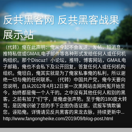
反共黑客网 反共黑客战果
展示站
（代转）俺在此声明：俺从今起不会发送，发帖，短消息，
推特私信或GMAIL电子邮件等各种形式发给任何人或任何机
构组织。那个Discuz！小论坛，推特，博客网站，GMAIL电
子邮箱，俺也不会私下及公开回复，答复任何人或任何机构
组织。俺坦白，俺其实就是为了俺家私事俺的私利，所以谢
绝一切与俺的任何联系。（代转）中国共产党，俺今天要向
您说明，自从2012年4月12日第一次黑网站击网鸣冤开始至
今，始终都是俺一个人干的。之中没有其他任何人和别的黑
客，之前有加了“们”字，是俺虚张声势。至于俺的180度大转
弯，是因俺识破了您的手下企图伪造证据，谎报军情欺骗
您，诬陷俺。详情请见反共黑客的来龙去脉，持续更新中...
http://www.fangongheike.com/2019/09/blog-post.html