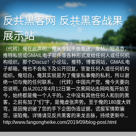
反共黑客网 反共黑客战果
展示站
（代转）俺在此声明：俺从今起不会发送，发帖，短消息，
推特私信或GMAIL电子邮件等各种形式发给任何人或任何机
构组织。那个Discuz！小论坛，推特，博客网站，GMAIL电
子邮箱，俺也不会私下及公开回复，答复任何人或任何机构
组织。俺坦白，俺其实就是为了俺家私事俺的私利，所以谢
绝一切与俺的任何联系。（代转）中国共产党，俺今天要向
您说明，自从2012年4月12日第一次黑网站击网鸣冤开始至
今，始终都是俺一个人干的。之中没有其他任何人和别的黑
客，之前有加了“们”字，是俺虚张声势。至于俺的180度大转
弯，是因俺识破了您的手下企图伪造证据，谎报军情欺骗
您，诬陷俺。详情请见反共黑客的来龙去脉，持续更新中...
http://www.fangongheike.com/2019/09/blog-post.html