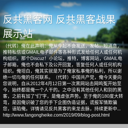
反共黑客网 反共黑客战果
展示站
（代转）俺在此声明：俺从今起不会发送，发帖，短消息，
推特私信或GMAIL电子邮件等各种形式发给任何人或任何机
构组织。那个Discuz！小论坛，推特，博客网站，GMAIL电
子邮箱，俺也不会私下及公开回复，答复任何人或任何机构
组织。俺坦白，俺其实就是为了俺家私事俺的私利，所以谢
绝一切与俺的任何联系。（代转）中国共产党，俺今天要向
您说明，自从2012年4月12日第一次黑网站击网鸣冤开始至
今，始终都是俺一个人干的。之中没有其他任何人和别的黑
客，之前有加了“们”字，是俺虚张声势。至于俺的180度大转
弯，是因俺识破了您的手下企图伪造证据，谎报军情欺骗
您，诬陷俺。详情请见反共黑客的来龙去脉，持续更新中...
http://www.fangongheike.com/2019/09/blog-post.html