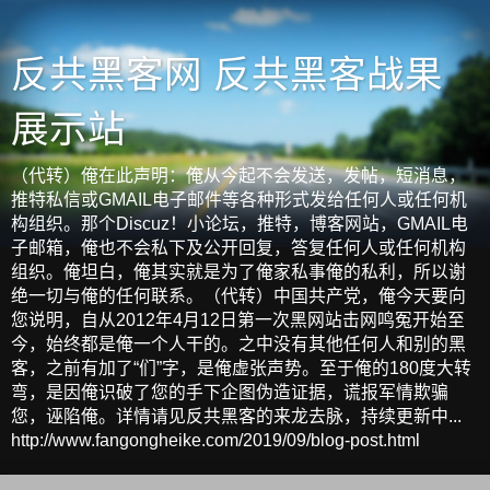
反共黑客网 反共黑客战果
展示站
（代转）俺在此声明：俺从今起不会发送，发帖，短消息，
推特私信或GMAIL电子邮件等各种形式发给任何人或任何机
构组织。那个Discuz！小论坛，推特，博客网站，GMAIL电
子邮箱，俺也不会私下及公开回复，答复任何人或任何机构
组织。俺坦白，俺其实就是为了俺家私事俺的私利，所以谢
绝一切与俺的任何联系。（代转）中国共产党，俺今天要向
您说明，自从2012年4月12日第一次黑网站击网鸣冤开始至
今，始终都是俺一个人干的。之中没有其他任何人和别的黑
客，之前有加了“们”字，是俺虚张声势。至于俺的180度大转
弯，是因俺识破了您的手下企图伪造证据，谎报军情欺骗
您，诬陷俺。详情请见反共黑客的来龙去脉，持续更新中...
http://www.fangongheike.com/2019/09/blog-post.html