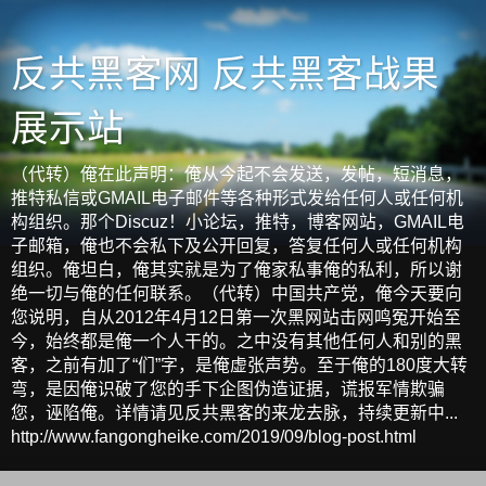
反共黑客网 反共黑客战果
展示站
（代转）俺在此声明：俺从今起不会发送，发帖，短消息，
推特私信或GMAIL电子邮件等各种形式发给任何人或任何机
构组织。那个Discuz！小论坛，推特，博客网站，GMAIL电
子邮箱，俺也不会私下及公开回复，答复任何人或任何机构
组织。俺坦白，俺其实就是为了俺家私事俺的私利，所以谢
绝一切与俺的任何联系。（代转）中国共产党，俺今天要向
您说明，自从2012年4月12日第一次黑网站击网鸣冤开始至
今，始终都是俺一个人干的。之中没有其他任何人和别的黑
客，之前有加了“们”字，是俺虚张声势。至于俺的180度大转
弯，是因俺识破了您的手下企图伪造证据，谎报军情欺骗
您，诬陷俺。详情请见反共黑客的来龙去脉，持续更新中...
http://www.fangongheike.com/2019/09/blog-post.html