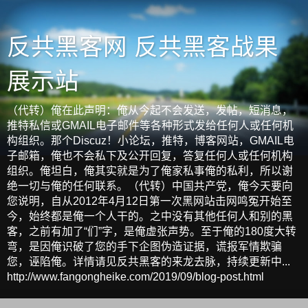
反共黑客网 反共黑客战果
展示站
（代转）俺在此声明：俺从今起不会发送，发帖，短消息，
推特私信或GMAIL电子邮件等各种形式发给任何人或任何机
构组织。那个Discuz！小论坛，推特，博客网站，GMAIL电
子邮箱，俺也不会私下及公开回复，答复任何人或任何机构
组织。俺坦白，俺其实就是为了俺家私事俺的私利，所以谢
绝一切与俺的任何联系。（代转）中国共产党，俺今天要向
您说明，自从2012年4月12日第一次黑网站击网鸣冤开始至
今，始终都是俺一个人干的。之中没有其他任何人和别的黑
客，之前有加了“们”字，是俺虚张声势。至于俺的180度大转
弯，是因俺识破了您的手下企图伪造证据，谎报军情欺骗
您，诬陷俺。详情请见反共黑客的来龙去脉，持续更新中...
http://www.fangongheike.com/2019/09/blog-post.html