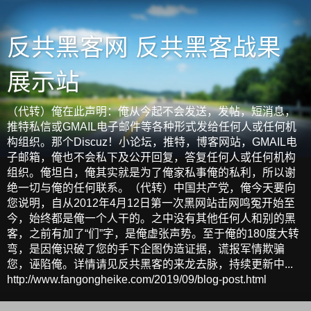
反共黑客网 反共黑客战果
展示站
（代转）俺在此声明：俺从今起不会发送，发帖，短消息，
推特私信或GMAIL电子邮件等各种形式发给任何人或任何机
构组织。那个Discuz！小论坛，推特，博客网站，GMAIL电
子邮箱，俺也不会私下及公开回复，答复任何人或任何机构
组织。俺坦白，俺其实就是为了俺家私事俺的私利，所以谢
绝一切与俺的任何联系。（代转）中国共产党，俺今天要向
您说明，自从2012年4月12日第一次黑网站击网鸣冤开始至
今，始终都是俺一个人干的。之中没有其他任何人和别的黑
客，之前有加了“们”字，是俺虚张声势。至于俺的180度大转
弯，是因俺识破了您的手下企图伪造证据，谎报军情欺骗
您，诬陷俺。详情请见反共黑客的来龙去脉，持续更新中...
http://www.fangongheike.com/2019/09/blog-post.html