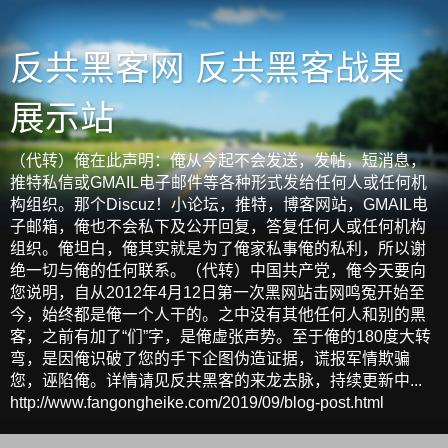
反共黑客网 反共黑客战果
展示站
（代转）俺在此声明：俺从今起不会发送，发帖，短消息，
推特私信或GMAIL电子邮件等各种形式发给任何人或任何机
构组织。那个Discuz！小论坛，推特，博客网站，GMAIL电
子邮箱，俺也不会私下及公开回复，答复任何人或任何机构
组织。俺坦白，俺其实就是为了俺家私事俺的私利，所以谢
绝一切与俺的任何联系。（代转）中国共产党，俺今天要向
您说明，自从2012年4月12日第一次黑网站击网鸣冤开始至
今，始终都是俺一个人干的。之中没有其他任何人和别的黑
客，之前有加了“们”字，是俺虚张声势。至于俺的180度大转
弯，是因俺识破了您的手下企图伪造证据，谎报军情欺骗
您，诬陷俺。详情请见反共黑客的来龙去脉，持续更新中...
http://www.fangongheike.com/2019/09/blog-post.html