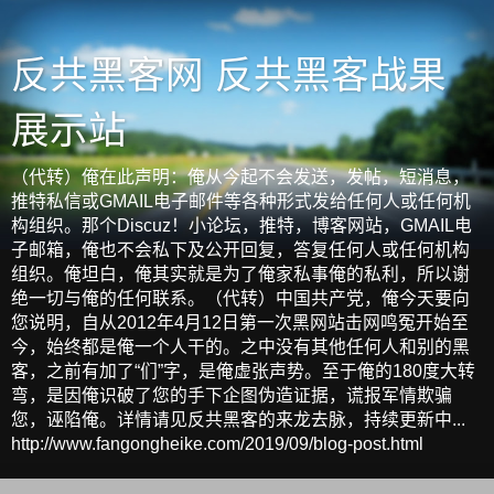
反共黑客网 反共黑客战果
展示站
（代转）俺在此声明：俺从今起不会发送，发帖，短消息，
推特私信或GMAIL电子邮件等各种形式发给任何人或任何机
构组织。那个Discuz！小论坛，推特，博客网站，GMAIL电
子邮箱，俺也不会私下及公开回复，答复任何人或任何机构
组织。俺坦白，俺其实就是为了俺家私事俺的私利，所以谢
绝一切与俺的任何联系。（代转）中国共产党，俺今天要向
您说明，自从2012年4月12日第一次黑网站击网鸣冤开始至
今，始终都是俺一个人干的。之中没有其他任何人和别的黑
客，之前有加了“们”字，是俺虚张声势。至于俺的180度大转
弯，是因俺识破了您的手下企图伪造证据，谎报军情欺骗
您，诬陷俺。详情请见反共黑客的来龙去脉，持续更新中...
http://www.fangongheike.com/2019/09/blog-post.html