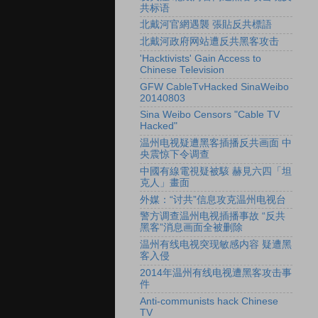
共标语
北戴河官網遇襲 張貼反共標語
北戴河政府网站遭反共黑客攻击
'Hacktivists' Gain Access to
Chinese Television
GFW CableTvHacked SinaWeibo
20140803
Sina Weibo Censors "Cable TV
Hacked"
温州电视疑遭黑客插播反共画面 中
央震惊下令调查
中國有線電視疑被駭 赫見六四「坦
克人」畫面
外媒：“讨共”信息攻克温州电视台
警方调查温州电视插播事故 “反共
黑客”消息画面全被删除
温州有线电视突现敏感内容 疑遭黑
客入侵
2014年温州有线电视遭黑客攻击事
件
Anti-communists hack Chinese
TV