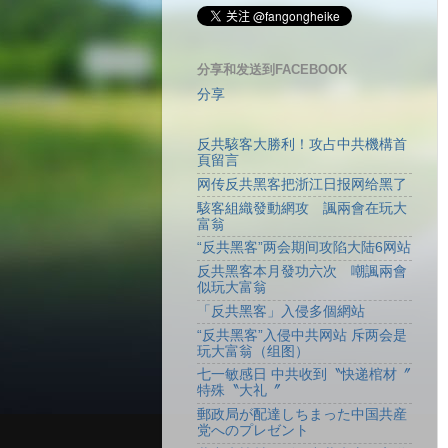
分享和发送到FACEBOOK
分享
反共駭客大勝利！攻占中共機構首
頁留言
网传反共黑客把浙江日报网给黑了
駭客組織發動網攻 諷兩會在玩大
富翁
“反共黑客”两会期间攻陷大陆6网站
反共黑客本月發功六次 嘲諷兩會
似玩大富翁
「反共黑客」入侵多個網站
“反共黑客”入侵中共网站 斥两会是
玩大富翁（组图）
七一敏感日 中共收到〝快递棺材〞
特殊〝大礼〞
郵政局が配達しちまった中国共産
党へのプレゼント