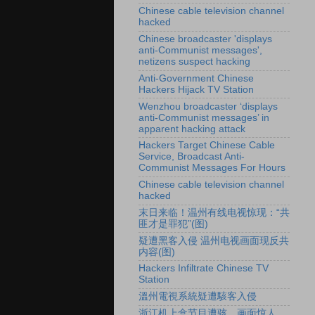
Chinese cable television channel
hacked
Chinese broadcaster 'displays
anti-Communist messages',
netizens suspect hacking
Anti-Government Chinese
Hackers Hijack TV Station
Wenzhou broadcaster ‘displays
anti-Communist messages’ in
apparent hacking attack
Hackers Target Chinese Cable
Service, Broadcast Anti-
Communist Messages For Hours
Chinese cable television channel
hacked
末日来临！温州有线电视惊现：“共
匪才是罪犯”(图)
疑遭黑客入侵 温州电视画面现反共
内容(图)
Hackers Infiltrate Chinese TV
Station
溫州電視系統疑遭駭客入侵
浙江机上盒节目遭骇 画面惊人