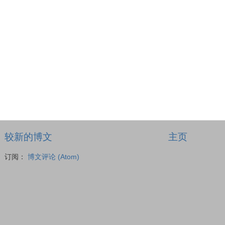
较新的博文
主页
订阅：
博文评论 (Atom)