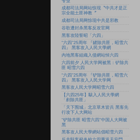
专业
成都司法局网站惊现〝中共才是正
宗全能土匪神教〞
成都司法局网惊现中共是邪教
谷歌遭封杀黑客反攻官网
黑客攻陸誓昭「六四」
“六四”25周年 『鏟除共匪，昭雪六
四』 黑客攻入人民大學網
內地黑客組織入侵網站悼六四
六四前夕 人民大学网被黑：铲除共
匪 昭雪六四
“六四”25周年 『铲除共匪，昭雪六
四』 黑客攻入人民大学网
黑客攻人民大学网昭雪六四
【六四25年】駭入人民大學網
「剷除共匪」
「天下围城」北京草木皆兵 黑客先
行攻下人大网站
“铲除共匪 昭雪六四”中国人大网被
黑
黑客攻人民大學網站倡昭雪六四
反共駭客籲各校六四重返天安門