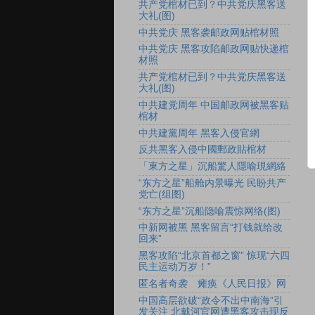
共产党棺材已到？中共党庆黑客送
大礼(图)
中共党庆 黑客袭邮政网贴棺材照
中共党庆 黑客攻陷邮政网贴快递棺
材照
共产党棺材已到？中共党庆黑客送
大礼(图)
中共建党周年 中国邮政网被黑客贴
棺材
中共建黨周年 黑客入侵官網
反共黑客入侵中國郵政貼棺材
「東方之星」沉船驚人隱喻現網絡
“东方之星”船舱内景曝光 民盼共产
党亡(组图)
“东方之星”沉船隐喻震惊网络(图)
中新网被黑 黑客留言“打钱就给改
回来”
黑客攻陷“北京首都之窗” 惊现“六四
民主运动万岁！”
匿名者奇袭 瘫痪《人民日报》网
中国高层欲破“政令不出中南海”引
发关注 北戴河官网遭黑客攻击现反