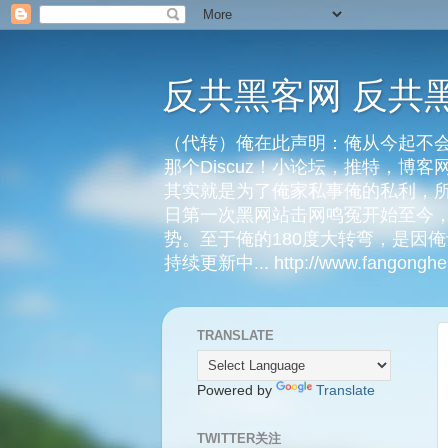
反共黑客网 反共
（代转）俺在此声明：俺从今起不会
那个Discuz！小论坛，推特，博
其实就是为了俺家私事俺的私利，所
日第一次黑网站击网鸣冤开始至今，
势。至于俺的180度大转弯，是因
持续更新中... http://www.fangongheik
TRANSLATE
Powered by
Translate
TWITTER关注