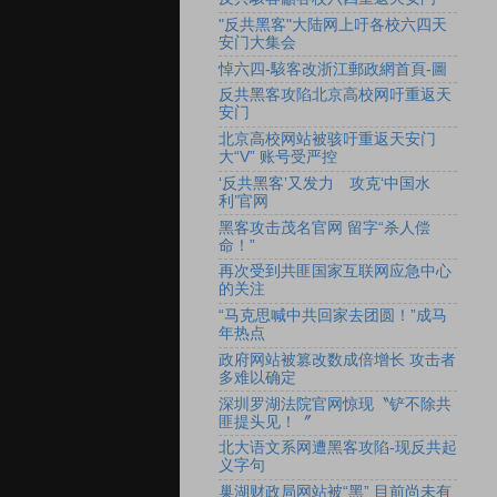
"反共黑客"大陆网上吁各校六四天
安门大集会
悼六四-駭客改浙江郵政網首頁-圖
反共黑客攻陷北京高校网吁重返天
安门
北京高校网站被骇吁重返天安门
大“V” 账号受严控
‘反共黑客’又发力 攻克‘中国水
利’官网
黑客攻击茂名官网 留字“杀人偿
命！”
再次受到共匪国家互联网应急中心
的关注
“马克思喊中共回家去团圆！”成马
年热点
政府网站被篡改数成倍增长 攻击者
多难以确定
深圳罗湖法院官网惊现〝铲不除共
匪提头见！〞
北大语文系网遭黑客攻陷-现反共起
义字句
巢湖财政局网站被“黑” 目前尚未有