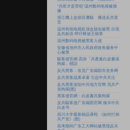
“共匪才是罪犯”温州数码电视被插
播
浙江機上盒節目遭駭 播送反共宣
言
温州有线电视机顶盒疑似被黑 出现
反共标语 呼吁释放王炳章
温州数码电视被黑客入侵
安徽省池州市人民政府政务服务中
心被黑
駭客侵官網 高掛「共產黨白皮書係
狗屎」標語
反共黑客：攻克广东揭阳市党务网
反共黑客战果卓著 引起中共关注
反共黑客攻陷中共地方官网 骂共产
党狗屎[图]
黑客侵官網：白皮書共黨狗屎
反共駭客侵广东揭阳官网 痛斥中共
白皮书
四川大学最新精品课程:《如何打倒
共产党》(图)
高考期间广东工大网站被黑现反共