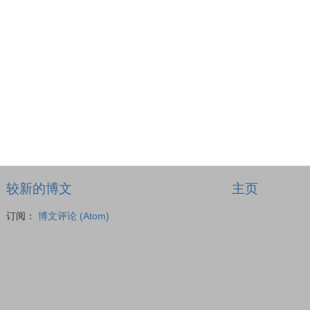
较新的博文
主页
订阅：
博文评论 (Atom)