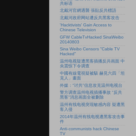
共标语
北戴河官網遇襲 張貼反共標語
北戴河政府网站遭反共黑客攻击
'Hacktivists' Gain Access to
Chinese Television
GFW CableTvHacked SinaWeibo
20140803
Sina Weibo Censors "Cable TV
Hacked"
温州电视疑遭黑客插播反共画面 中
央震惊下令调查
中國有線電視疑被駭 赫見六四「坦
克人」畫面
外媒：“讨共”信息攻克温州电视台
警方调查温州电视插播事故 “反共
黑客”消息画面全被删除
温州有线电视突现敏感内容 疑遭黑
客入侵
2014年温州有线电视遭黑客攻击事
件
Anti-communists hack Chinese
TV