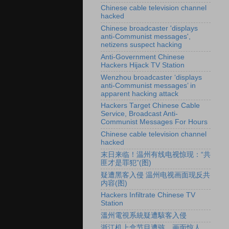
Chinese cable television channel
hacked
Chinese broadcaster 'displays
anti-Communist messages',
netizens suspect hacking
Anti-Government Chinese
Hackers Hijack TV Station
Wenzhou broadcaster ‘displays
anti-Communist messages’ in
apparent hacking attack
Hackers Target Chinese Cable
Service, Broadcast Anti-
Communist Messages For Hours
Chinese cable television channel
hacked
末日来临！温州有线电视惊现：“共
匪才是罪犯”(图)
疑遭黑客入侵 温州电视画面现反共
内容(图)
Hackers Infiltrate Chinese TV
Station
溫州電視系統疑遭駭客入侵
浙江机上盒节目遭骇 画面惊人