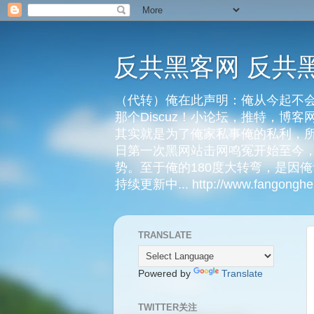
反共黑客网 反共
（代转）俺在此声明：俺从今起不会
那个Discuz！小论坛，推特，博
其实就是为了俺家私事俺的私利，所
日第一次黑网站击网鸣冤开始至今，
势。至于俺的180度大转弯，是因
持续更新中... http://www.fangongheik
TRANSLATE
Powered by
Translate
TWITTER关注