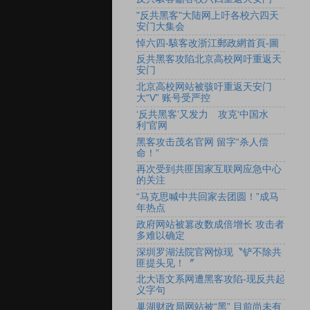
"反共黑客"大陆网上吁各校六四天
安门大集会
悼六四-駭客改浙江郵政網首頁-圖
反共黑客攻陷北京高校网吁重返天
安门
北京高校网站被骇吁重返天安门
大“V” 账号受严控
‘反共黑客’又发力 攻克‘中国水
利’官网
黑客攻击茂名官网 留字“杀人偿
命！”
再次受到共匪国家互联网应急中心
的关注
“马克思喊中共回家去团圆！”成马
年热点
政府网站被篡改数成倍增长 攻击者
多难以确定
深圳罗湖法院官网惊现〝铲不除共
匪提头见！〞
北大语文系网遭黑客攻陷-现反共起
义字句
巢湖财政局网站被“黑” 目前尚未有