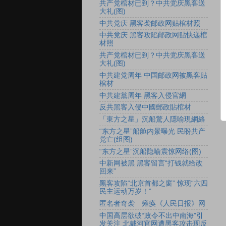
共产党棺材已到？中共党庆黑客送
大礼(图)
中共党庆 黑客袭邮政网贴棺材照
中共党庆 黑客攻陷邮政网贴快递棺
材照
共产党棺材已到？中共党庆黑客送
大礼(图)
中共建党周年 中国邮政网被黑客贴
棺材
中共建黨周年 黑客入侵官網
反共黑客入侵中國郵政貼棺材
「東方之星」沉船驚人隱喻現網絡
“东方之星”船舱内景曝光 民盼共产
党亡(组图)
“东方之星”沉船隐喻震惊网络(图)
中新网被黑 黑客留言“打钱就给改
回来”
黑客攻陷“北京首都之窗” 惊现“六四
民主运动万岁！”
匿名者奇袭 瘫痪《人民日报》网
中国高层欲破“政令不出中南海”引
发关注 北戴河官网遭黑客攻击现反