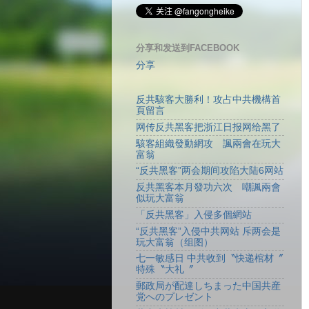
分享和发送到FACEBOOK
分享
反共駭客大勝利！攻占中共機構首
頁留言
网传反共黑客把浙江日报网给黑了
駭客組織發動網攻 諷兩會在玩大
富翁
“反共黑客”两会期间攻陷大陆6网站
反共黑客本月發功六次 嘲諷兩會
似玩大富翁
「反共黑客」入侵多個網站
“反共黑客”入侵中共网站 斥两会是
玩大富翁（组图）
七一敏感日 中共收到〝快递棺材〞
特殊〝大礼〞
郵政局が配達しちまった中国共産
党へのプレゼント