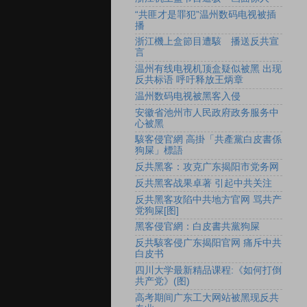
“共匪才是罪犯”温州数码电视被插
播
浙江機上盒節目遭駭 播送反共宣
言
温州有线电视机顶盒疑似被黑 出现
反共标语 呼吁释放王炳章
温州数码电视被黑客入侵
安徽省池州市人民政府政务服务中
心被黑
駭客侵官網 高掛「共產黨白皮書係
狗屎」標語
反共黑客：攻克广东揭阳市党务网
反共黑客战果卓著 引起中共关注
反共黑客攻陷中共地方官网 骂共产
党狗屎[图]
黑客侵官網：白皮書共黨狗屎
反共駭客侵广东揭阳官网 痛斥中共
白皮书
四川大学最新精品课程:《如何打倒
共产党》(图)
高考期间广东工大网站被黑现反共