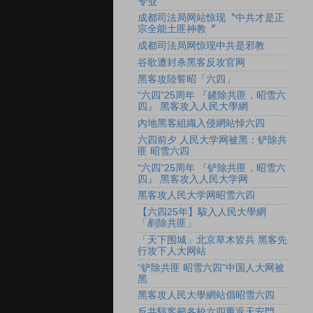
专业
成都司法局网站惊现〝中共才是正
宗全能土匪神教〞
成都司法局网惊现中共是邪教
谷歌遭封杀黑客反攻官网
黑客攻陸誓昭「六四」
“六四”25周年 『鏟除共匪，昭雪六
四』 黑客攻入人民大學網
內地黑客組織入侵網站悼六四
六四前夕 人民大学网被黑：铲除共
匪 昭雪六四
“六四”25周年 『铲除共匪，昭雪六
四』 黑客攻入人民大学网
黑客攻人民大学网昭雪六四
【六四25年】駭入人民大學網
「剷除共匪」
「天下围城」北京草木皆兵 黑客先
行攻下人大网站
“铲除共匪 昭雪六四”中国人大网被
黑
黑客攻人民大學網站倡昭雪六四
反共駭客籲各校六四重返天安門