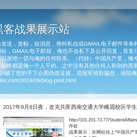
黑客战果展示站
发送，发帖，短消息，推特私信或GMAIL电子邮件等各
客网站，GMAIL电子邮箱，俺也不会私下及公开回复，答
以谢绝一切与俺的任何联系。（代转）中国共产党，俺今天
始终都是俺一个人干的。之中没有其他任何人和别的黑客
俺识破了您的手下企图伪造证据，谎报军情欺骗您，诬陷
e.com/2019/09/blog-post.html
2017年9月8日夜，攻克共匪西南交通大学峨眉校区学
http://101.201.73.77/Stude
作处
战果展示：在网站挂上“中国共产