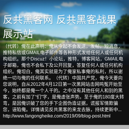
反共黑客网 反共黑客战果
展示站
（代转）俺在此声明：俺从今起不会发送，发帖，短消息，
推特私信或GMAIL电子邮件等各种形式发给任何人或任何机
构组织。那个Discuz！小论坛，推特，博客网站，GMAIL电
子邮箱，俺也不会私下及公开回复，答复任何人或任何机构
组织。俺坦白，俺其实就是为了俺家私事俺的私利，所以谢
绝一切与俺的任何联系。（代转）中国共产党，俺今天要向
您说明，自从2012年4月12日第一次黑网站击网鸣冤开始至
今，始终都是俺一个人干的。之中没有其他任何人和别的黑
客，之前有加了“们”字，是俺虚张声势。至于俺的180度大转
弯，是因俺识破了您的手下企图伪造证据，谎报军情欺骗
您，诬陷俺。详情请见反共黑客的来龙去脉，持续更新中...
http://www.fangongheike.com/2019/09/blog-post.html