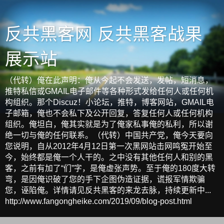
反共黑客网 反共黑客战果
展示站
（代转）俺在此声明：俺从今起不会发送，发帖，短消息，
推特私信或GMAIL电子邮件等各种形式发给任何人或任何机
构组织。那个Discuz！小论坛，推特，博客网站，GMAIL电
子邮箱，俺也不会私下及公开回复，答复任何人或任何机构
组织。俺坦白，俺其实就是为了俺家私事俺的私利，所以谢
绝一切与俺的任何联系。（代转）中国共产党，俺今天要向
您说明，自从2012年4月12日第一次黑网站击网鸣冤开始至
今，始终都是俺一个人干的。之中没有其他任何人和别的黑
客，之前有加了“们”字，是俺虚张声势。至于俺的180度大转
弯，是因俺识破了您的手下企图伪造证据，谎报军情欺骗
您，诬陷俺。详情请见反共黑客的来龙去脉，持续更新中...
http://www.fangongheike.com/2019/09/blog-post.html