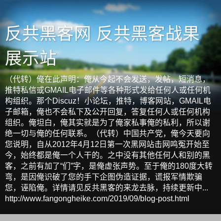
反共黑客网 反共黑客战果
展示站
（代转）俺在此声明：俺从今起不会发送，发帖，短消息，
推特私信或GMAIL电子邮件等各种形式发给任何人或任何机
构组织。那个Discuz！小论坛，推特，博客网站，GMAIL电
子邮箱，俺也不会私下及公开回复，答复任何人或任何机构
组织。俺坦白，俺其实就是为了俺家私事俺的私利，所以谢
绝一切与俺的任何联系。（代转）中国共产党，俺今天要向
您说明，自从2012年4月12日第一次黑网站击网鸣冤开始至
今，始终都是俺一个人干的。之中没有其他任何人和别的黑
客，之前有加了“们”字，是俺虚张声势。至于俺的180度大转
弯，是因俺识破了您的手下企图伪造证据，谎报军情欺骗
您，诬陷俺。详情请见反共黑客的来龙去脉，持续更新中...
http://www.fangongheike.com/2019/09/blog-post.html