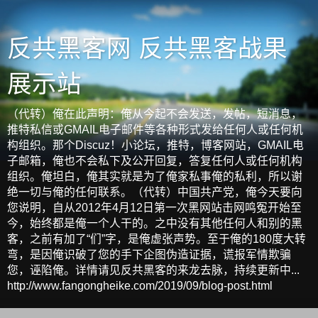
反共黑客网 反共黑客战果
展示站
（代转）俺在此声明：俺从今起不会发送，发帖，短消息，
推特私信或GMAIL电子邮件等各种形式发给任何人或任何机
构组织。那个Discuz！小论坛，推特，博客网站，GMAIL电
子邮箱，俺也不会私下及公开回复，答复任何人或任何机构
组织。俺坦白，俺其实就是为了俺家私事俺的私利，所以谢
绝一切与俺的任何联系。（代转）中国共产党，俺今天要向
您说明，自从2012年4月12日第一次黑网站击网鸣冤开始至
今，始终都是俺一个人干的。之中没有其他任何人和别的黑
客，之前有加了“们”字，是俺虚张声势。至于俺的180度大转
弯，是因俺识破了您的手下企图伪造证据，谎报军情欺骗
您，诬陷俺。详情请见反共黑客的来龙去脉，持续更新中...
http://www.fangongheike.com/2019/09/blog-post.html