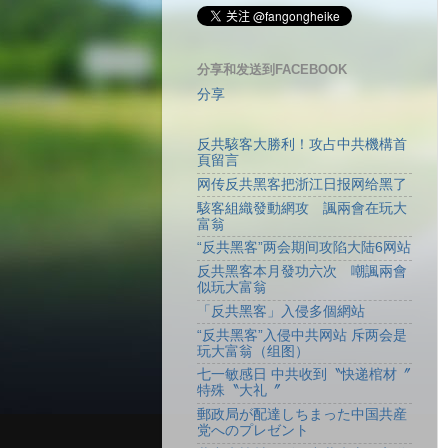
分享和发送到FACEBOOK
分享
反共駭客大勝利！攻占中共機構首
頁留言
网传反共黑客把浙江日报网给黑了
駭客組織發動網攻 諷兩會在玩大
富翁
“反共黑客”两会期间攻陷大陆6网站
反共黑客本月發功六次 嘲諷兩會
似玩大富翁
「反共黑客」入侵多個網站
“反共黑客”入侵中共网站 斥两会是
玩大富翁（组图）
七一敏感日 中共收到〝快递棺材〞
特殊〝大礼〞
郵政局が配達しちまった中国共産
党へのプレゼント