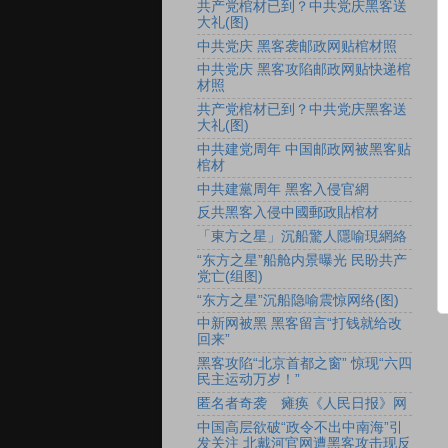
共产党棺材已到？中共党庆黑客送
大礼(图)
中共党庆 黑客袭邮政网贴棺材照
中共党庆 黑客攻陷邮政网贴快递棺
材照
共产党棺材已到？中共党庆黑客送
大礼(图)
中共建党周年 中国邮政网被黑客贴
棺材
中共建黨周年 黑客入侵官網
反共黑客入侵中國郵政貼棺材
「東方之星」沉船驚人隱喻現網絡
“东方之星”船舱内景曝光 民盼共产
党亡(组图)
“东方之星”沉船隐喻震惊网络(图)
中新网被黑 黑客留言“打钱就给改
回来”
黑客攻陷“北京首都之窗” 惊现“六四
民主运动万岁！”
匿名者奇袭 瘫痪《人民日报》网
中国高层欲破“政令不出中南海”引
发关注 北戴河官网遭黑客攻击现反