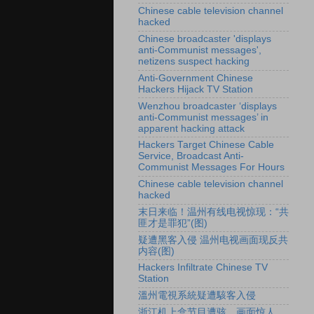
Chinese cable television channel
hacked
Chinese broadcaster 'displays
anti-Communist messages',
netizens suspect hacking
Anti-Government Chinese
Hackers Hijack TV Station
Wenzhou broadcaster ‘displays
anti-Communist messages’ in
apparent hacking attack
Hackers Target Chinese Cable
Service, Broadcast Anti-
Communist Messages For Hours
Chinese cable television channel
hacked
末日来临！温州有线电视惊现：“共
匪才是罪犯”(图)
疑遭黑客入侵 温州电视画面现反共
内容(图)
Hackers Infiltrate Chinese TV
Station
溫州電視系統疑遭駭客入侵
浙江机上盒节目遭骇 画面惊人