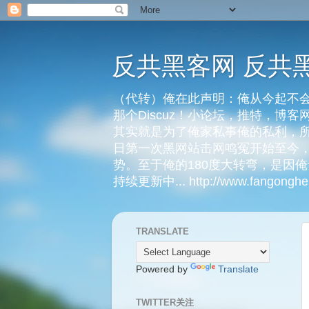
反共黑客网 反共
（代转）俺在此声明：俺从今起不会
那个Discuz！小论坛，推特，博
其实就是为了俺家私事俺的私利，所
日第一次黑网站击网鸣冤开始至今，
势。至于俺的180度大转弯，是因
持续更新中... http://www.fangongheik
TRANSLATE
Powered by
Translate
TWITTER关注