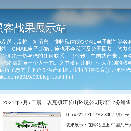
黑客战果展示站
发送，发帖，短消息，推特私信或GMAIL电子邮件等各
客网站，GMAIL电子邮箱，俺也不会私下及公开回复，答
以谢绝一切与俺的任何联系。（代转）中国共产党，俺今天
始终都是俺一个人干的。之中没有其他任何人和别的黑客
俺识破了您的手下企图伪造证据，谎报军情欺骗您，诬陷
e.com/2019/09/blog-post.html
2021年7月7日晨，攻克镇江长山环境公司砂石业务销
http://221.131.179.2:8
战果展示：在网站挂上“中国共产