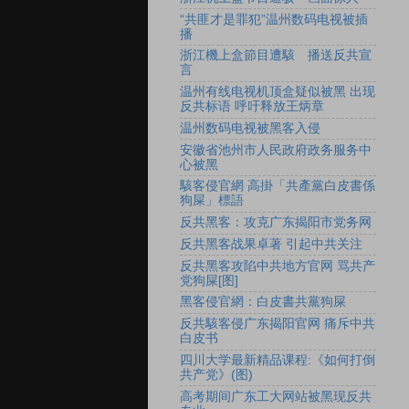
“共匪才是罪犯”温州数码电视被插
播
浙江機上盒節目遭駭 播送反共宣
言
温州有线电视机顶盒疑似被黑 出现
反共标语 呼吁释放王炳章
温州数码电视被黑客入侵
安徽省池州市人民政府政务服务中
心被黑
駭客侵官網 高掛「共產黨白皮書係
狗屎」標語
反共黑客：攻克广东揭阳市党务网
反共黑客战果卓著 引起中共关注
反共黑客攻陷中共地方官网 骂共产
党狗屎[图]
黑客侵官網：白皮書共黨狗屎
反共駭客侵广东揭阳官网 痛斥中共
白皮书
四川大学最新精品课程:《如何打倒
共产党》(图)
高考期间广东工大网站被黑现反共