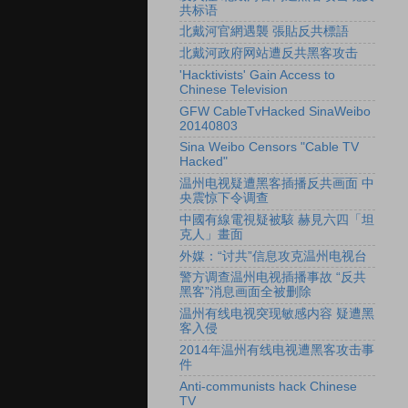
共标语
北戴河官網遇襲 張貼反共標語
北戴河政府网站遭反共黑客攻击
'Hacktivists' Gain Access to
Chinese Television
GFW CableTvHacked SinaWeibo
20140803
Sina Weibo Censors "Cable TV
Hacked"
温州电视疑遭黑客插播反共画面 中
央震惊下令调查
中國有線電視疑被駭 赫見六四「坦
克人」畫面
外媒：“讨共”信息攻克温州电视台
警方调查温州电视插播事故 “反共
黑客”消息画面全被删除
温州有线电视突现敏感内容 疑遭黑
客入侵
2014年温州有线电视遭黑客攻击事
件
Anti-communists hack Chinese
TV