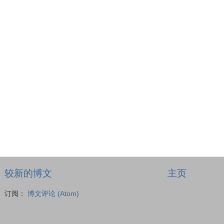
较新的博文
主页
订阅：
博文评论 (Atom)