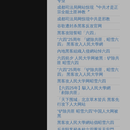
专业
成都司法局网站惊现〝中共才是正
宗全能土匪神教〞
成都司法局网惊现中共是邪教
谷歌遭封杀黑客反攻官网
黑客攻陸誓昭「六四」
“六四”25周年 『鏟除共匪，昭雪六
四』 黑客攻入人民大學網
內地黑客組織入侵網站悼六四
六四前夕 人民大学网被黑：铲除共
匪 昭雪六四
“六四”25周年 『铲除共匪，昭雪六
四』 黑客攻入人民大学网
黑客攻人民大学网昭雪六四
【六四25年】駭入人民大學網
「剷除共匪」
「天下围城」北京草木皆兵 黑客先
行攻下人大网站
“铲除共匪 昭雪六四”中国人大网被
黑
黑客攻人民大學網站倡昭雪六四
反共駭客籲各校六四重返天安門