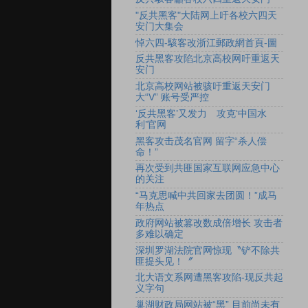
"反共黑客"大陆网上吁各校六四天
安门大集会
悼六四-駭客改浙江郵政網首頁-圖
反共黑客攻陷北京高校网吁重返天
安门
北京高校网站被骇吁重返天安门
大“V” 账号受严控
‘反共黑客’又发力 攻克‘中国水
利’官网
黑客攻击茂名官网 留字“杀人偿
命！”
再次受到共匪国家互联网应急中心
的关注
“马克思喊中共回家去团圆！”成马
年热点
政府网站被篡改数成倍增长 攻击者
多难以确定
深圳罗湖法院官网惊现〝铲不除共
匪提头见！〞
北大语文系网遭黑客攻陷-现反共起
义字句
巢湖财政局网站被“黑” 目前尚未有