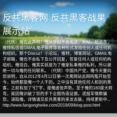
反共黑客网 反共黑客战果
展示站
（代转）俺在此声明：俺从今起不会发送，发帖，短消息，
推特私信或GMAIL电子邮件等各种形式发给任何人或任何机
构组织。那个Discuz！小论坛，推特，博客网站，GMAIL电
子邮箱，俺也不会私下及公开回复，答复任何人或任何机构
组织。俺坦白，俺其实就是为了俺家私事俺的私利，所以谢
绝一切与俺的任何联系。（代转）中国共产党，俺今天要向
您说明，自从2012年4月12日第一次黑网站击网鸣冤开始至
今，始终都是俺一个人干的。之中没有其他任何人和别的黑
客，之前有加了“们”字，是俺虚张声势。至于俺的180度大转
弯，是因俺识破了您的手下企图伪造证据，谎报军情欺骗
您，诬陷俺。详情请见反共黑客的来龙去脉，持续更新中...
http://www.fangongheike.com/2019/09/blog-post.html