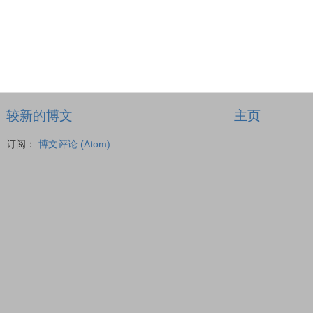
较新的博文
主页
订阅：
博文评论 (Atom)