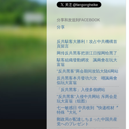
分享和发送到FACEBOOK
分享
反共駭客大勝利！攻占中共機構首
頁留言
网传反共黑客把浙江日报网给黑了
駭客組織發動網攻 諷兩會在玩大
富翁
“反共黑客”两会期间攻陷大陆6网站
反共黑客本月發功六次 嘲諷兩會
似玩大富翁
「反共黑客」入侵多個網站
“反共黑客”入侵中共网站 斥两会是
玩大富翁（组图）
七一敏感日 中共收到〝快递棺材〞
特殊〝大礼〞
郵政局が配達しちまった中国共産
党へのプレゼント