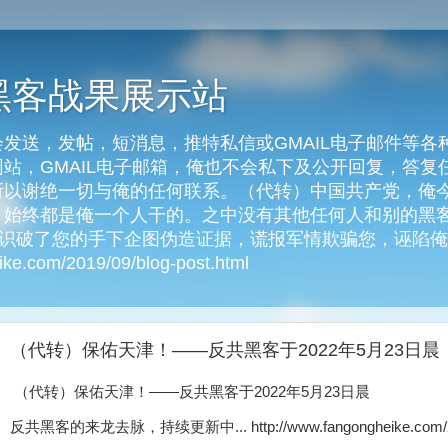
黑客战果展示站
发送，发帖，短消息，推特私信或GMAIL电子邮件等各
客网站，GMAIL电子邮箱，俺也不会私下及公开回复，答
以谢绝一切与俺的任何联系。（代转）中国共产党，俺今天
始终都是俺一个人干的。之中没有其他任何人和别的黑客
俺识破了您的手下企图伪造证据，谎报军情欺骗您，诬陷
e.com/2019/09/blog-post.html
（代转）保佑天津！——反共黑客于2022年5月23日晨
（代转）保佑天津！——反共黑客于2022年5月23日晨
反共黑客的来龙去脉，持续更新中... http://www.fangongheike.com/2019