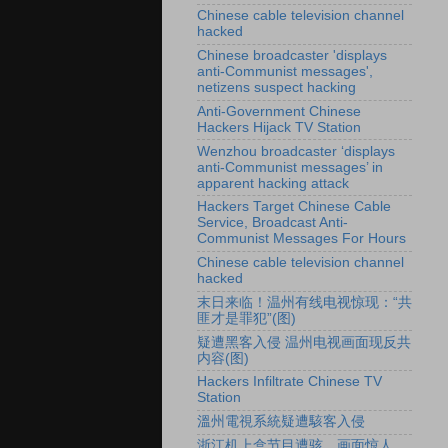
Chinese cable television channel
hacked
Chinese broadcaster 'displays
anti-Communist messages',
netizens suspect hacking
Anti-Government Chinese
Hackers Hijack TV Station
Wenzhou broadcaster ‘displays
anti-Communist messages’ in
apparent hacking attack
Hackers Target Chinese Cable
Service, Broadcast Anti-
Communist Messages For Hours
Chinese cable television channel
hacked
末日来临！温州有线电视惊现：“共
匪才是罪犯”(图)
疑遭黑客入侵 温州电视画面现反共
内容(图)
Hackers Infiltrate Chinese TV
Station
溫州電視系統疑遭駭客入侵
浙江机上盒节目遭骇 画面惊人