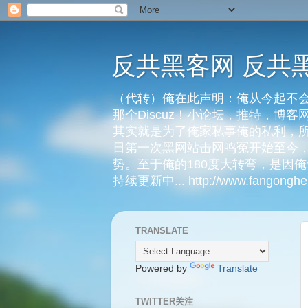
反共黑客网 反共
（代转）俺在此声明：俺从今起不会
那个Discuz！小论坛，推特，博
其实就是为了俺家私事俺的私利，所
日第一次黑网站击网鸣冤开始至今，
势。至于俺的180度大转弯，是因
持续更新中... http://www.fangongheik
TRANSLATE
Powered by
Translate
TWITTER关注