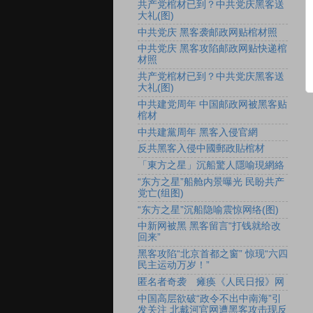
共产党棺材已到？中共党庆黑客送
大礼(图)
中共党庆 黑客袭邮政网贴棺材照
中共党庆 黑客攻陷邮政网贴快递棺
材照
共产党棺材已到？中共党庆黑客送
大礼(图)
中共建党周年 中国邮政网被黑客贴
棺材
中共建黨周年 黑客入侵官網
反共黑客入侵中國郵政貼棺材
「東方之星」沉船驚人隱喻現網絡
“东方之星”船舱内景曝光 民盼共产
党亡(组图)
“东方之星”沉船隐喻震惊网络(图)
中新网被黑 黑客留言“打钱就给改
回来”
黑客攻陷“北京首都之窗” 惊现“六四
民主运动万岁！”
匿名者奇袭 瘫痪《人民日报》网
中国高层欲破“政令不出中南海”引
发关注 北戴河官网遭黑客攻击现反