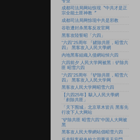
专业
成都司法局网站惊现〝中共才是正
宗全能土匪神教〞
成都司法局网惊现中共是邪教
谷歌遭封杀黑客反攻官网
黑客攻陸誓昭「六四」
“六四”25周年 『鏟除共匪，昭雪六
四』 黑客攻入人民大學網
內地黑客組織入侵網站悼六四
六四前夕 人民大学网被黑：铲除共
匪 昭雪六四
“六四”25周年 『铲除共匪，昭雪六
四』 黑客攻入人民大学网
黑客攻人民大学网昭雪六四
【六四25年】駭入人民大學網
「剷除共匪」
「天下围城」北京草木皆兵 黑客先
行攻下人大网站
“铲除共匪 昭雪六四”中国人大网被
黑
黑客攻人民大學網站倡昭雪六四
反共駭客籲各校六四重返天安門