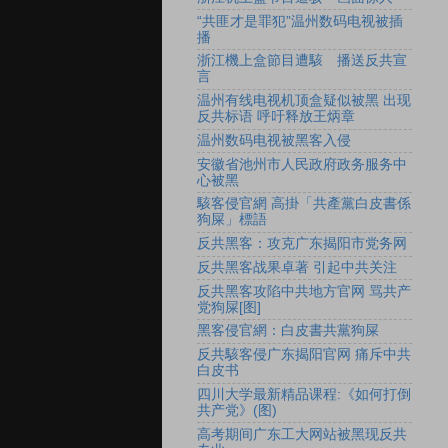
“共匪才是罪犯”温州数码电视被插
播
浙江機上盒節目遭駭 播送反共宣
言
温州有线电视机顶盒疑似被黑 出现
反共标语 呼吁释放王炳章
温州数码电视被黑客入侵
安徽省池州市人民政府政务服务中
心被黑
駭客侵官網 高掛「共產黨白皮書係
狗屎」標語
反共黑客：攻克广东揭阳市党务网
反共黑客战果卓著 引起中共关注
反共黑客攻陷中共地方官网 骂共产
党狗屎[图]
黑客侵官網：白皮書共黨狗屎
反共駭客侵广东揭阳官网 痛斥中共
白皮书
四川大学最新精品课程:《如何打倒
共产党》(图)
高考期间广东工大网站被黑现反共