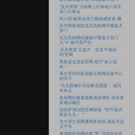
"反共黑客"大陆网上吁各校六四天
安门大集会
悼六四-駭客改浙江郵政網首頁-圖
反共黑客攻陷北京高校网吁重返天
安门
北京高校网站被骇吁重返天安门
大“V” 账号受严控
‘反共黑客’又发力 攻克‘中国水
利’官网
黑客攻击茂名官网 留字“杀人偿
命！”
再次受到共匪国家互联网应急中心
的关注
“马克思喊中共回家去团圆！”成马
年热点
政府网站被篡改数成倍增长 攻击者
多难以确定
深圳罗湖法院官网惊现〝铲不除共
匪提头见！〞
北大语文系网遭黑客攻陷-现反共起
义字句
巢湖财政局网站被“黑” 目前尚未有