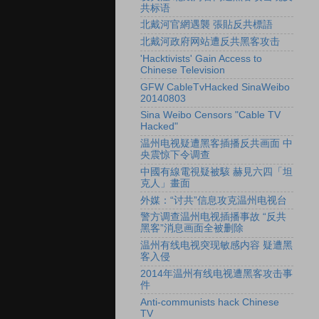
共标语
北戴河官網遇襲 張貼反共標語
北戴河政府网站遭反共黑客攻击
'Hacktivists' Gain Access to
Chinese Television
GFW CableTvHacked SinaWeibo
20140803
Sina Weibo Censors "Cable TV
Hacked"
温州电视疑遭黑客插播反共画面 中
央震惊下令调查
中國有線電視疑被駭 赫見六四「坦
克人」畫面
外媒：“讨共”信息攻克温州电视台
警方调查温州电视插播事故 “反共
黑客”消息画面全被删除
温州有线电视突现敏感内容 疑遭黑
客入侵
2014年温州有线电视遭黑客攻击事
件
Anti-communists hack Chinese
TV