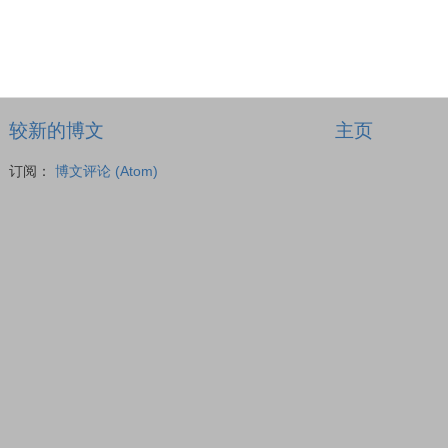
较新的博文
主页
订阅：
博文评论 (Atom)