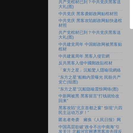
共产党棺材已到？中共党庆黑客送
大礼(图)
中共党庆 黑客袭邮政网贴棺材照
中共党庆 黑客攻陷邮政网贴快递棺
材照
共产党棺材已到？中共党庆黑客送
大礼(图)
中共建党周年 中国邮政网被黑客贴
棺材
中共建黨周年 黑客入侵官網
反共黑客入侵中國郵政貼棺材
「東方之星」沉船驚人隱喻現網絡
“东方之星”船舱内景曝光 民盼共产
党亡(组图)
“东方之星”沉船隐喻震惊网络(图)
中新网被黑 黑客留言“打钱就给改
回来”
黑客攻陷“北京首都之窗” 惊现“六四
民主运动万岁！”
匿名者奇袭 瘫痪《人民日报》网
中国高层欲破“政令不出中南海”引
发关注 北戴河官网遭黑客攻击现反