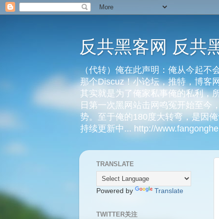
反共黑客网 反共
（代转）俺在此声明：俺从今起不会
那个Discuz！小论坛，推特，博
其实就是为了俺家私事俺的私利，所
日第一次黑网站击网鸣冤开始至今，
势。至于俺的180度大转弯，是因
持续更新中... http://www.fangongheik
TRANSLATE
Powered by
Translate
TWITTER关注