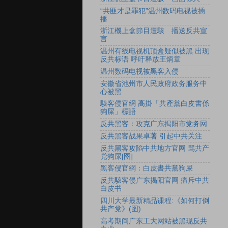
“共匪才是罪犯”温州数码电视被插
播
浙江機上盒節目遭駭 播送反共宣
言
温州有线电视机顶盒疑似被黑 出现
反共标语 呼吁释放王炳章
温州数码电视被黑客入侵
安徽省池州市人民政府政务服务中
心被黑
駭客侵官網 高掛「共產黨白皮書係
狗屎」標語
反共黑客：攻克广东揭阳市党务网
反共黑客战果卓著 引起中共关注
反共黑客攻陷中共地方官网 骂共产
党狗屎[图]
黑客侵官網：白皮書共黨狗屎
反共駭客侵广东揭阳官网 痛斥中共
白皮书
四川大学最新精品课程:《如何打倒
共产党》(图)
高考期间广东工大网站被黑现反共