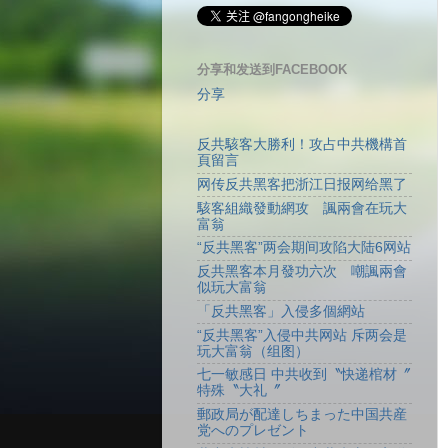
分享和发送到FACEBOOK
分享
反共駭客大勝利！攻占中共機構首
頁留言
网传反共黑客把浙江日报网给黑了
駭客組織發動網攻 諷兩會在玩大
富翁
“反共黑客”两会期间攻陷大陆6网站
反共黑客本月發功六次 嘲諷兩會
似玩大富翁
「反共黑客」入侵多個網站
“反共黑客”入侵中共网站 斥两会是
玩大富翁（组图）
七一敏感日 中共收到〝快递棺材〞
特殊〝大礼〞
郵政局が配達しちまった中国共産
党へのプレゼント