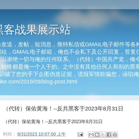
黑客战果展示站
发送，发帖，短消息，推特私信或GMAIL电子邮件等各
客网站，GMAIL电子邮箱，俺也不会私下及公开回复，答
以谢绝一切与俺的任何联系。（代转）中国共产党，俺今天
始终都是俺一个人干的。之中没有其他任何人和别的黑客
俺识破了您的手下企图伪造证据，谎报军情欺骗您，诬陷
e.com/2019/09/blog-post.html
（代转）保佑黄海！--反共黑客于2023年8月31日
（代转）保佑黄海！--反共黑客于2023年8月31日
时间：
8/31/2023 10:07:00 上午