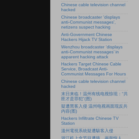
Chinese cable television channel
hacked
Chinese broadcaster 'displays
anti-Communist messages',
netizens suspect hacking
Anti-Government Chinese
Hackers Hijack TV Station
Wenzhou broadcaster ‘displays
anti-Communist messages’ in
apparent hacking attack
Hackers Target Chinese Cable
Service, Broadcast Anti-
Communist Messages For Hours
Chinese cable television channel
hacked
末日来临！温州有线电视惊现：“共
匪才是罪犯”(图)
疑遭黑客入侵 温州电视画面现反共
内容(图)
Hackers Infiltrate Chinese TV
Station
溫州電視系統疑遭駭客入侵
浙江机上盒节目遭骇 画面惊人