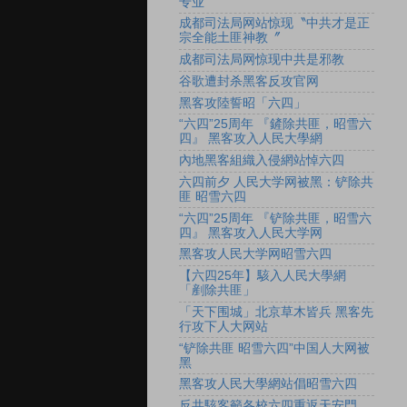
专业
成都司法局网站惊现〝中共才是正
宗全能土匪神教〞
成都司法局网惊现中共是邪教
谷歌遭封杀黑客反攻官网
黑客攻陸誓昭「六四」
“六四”25周年 『鏟除共匪，昭雪六
四』 黑客攻入人民大學網
內地黑客組織入侵網站悼六四
六四前夕 人民大学网被黑：铲除共
匪 昭雪六四
“六四”25周年 『铲除共匪，昭雪六
四』 黑客攻入人民大学网
黑客攻人民大学网昭雪六四
【六四25年】駭入人民大學網
「剷除共匪」
「天下围城」北京草木皆兵 黑客先
行攻下人大网站
“铲除共匪 昭雪六四”中国人大网被
黑
黑客攻人民大學網站倡昭雪六四
反共駭客籲各校六四重返天安門