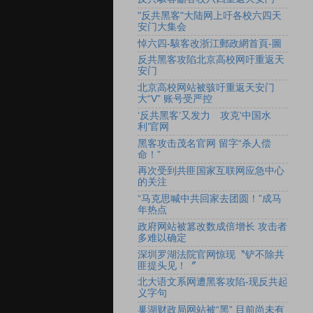
"反共黑客"大陆网上吁各校六四天
安门大集会
悼六四-駭客改浙江郵政網首頁-圖
反共黑客攻陷北京高校网吁重返天
安门
北京高校网站被骇吁重返天安门
大“V” 账号受严控
‘反共黑客’又发力 攻克‘中国水
利’官网
黑客攻击茂名官网 留字“杀人偿
命！”
再次受到共匪国家互联网应急中心
的关注
“马克思喊中共回家去团圆！”成马
年热点
政府网站被篡改数成倍增长 攻击者
多难以确定
深圳罗湖法院官网惊现〝铲不除共
匪提头见！〞
北大语文系网遭黑客攻陷-现反共起
义字句
巢湖财政局网站被“黑” 目前尚未有