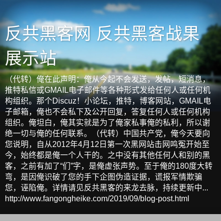
反共黑客网 反共黑客战果
展示站
（代转）俺在此声明：俺从今起不会发送，发帖，短消息，
推特私信或GMAIL电子邮件等各种形式发给任何人或任何机
构组织。那个Discuz！小论坛，推特，博客网站，GMAIL电
子邮箱，俺也不会私下及公开回复，答复任何人或任何机构
组织。俺坦白，俺其实就是为了俺家私事俺的私利，所以谢
绝一切与俺的任何联系。（代转）中国共产党，俺今天要向
您说明，自从2012年4月12日第一次黑网站击网鸣冤开始至
今，始终都是俺一个人干的。之中没有其他任何人和别的黑
客，之前有加了“们”字，是俺虚张声势。至于俺的180度大转
弯，是因俺识破了您的手下企图伪造证据，谎报军情欺骗
您，诬陷俺。详情请见反共黑客的来龙去脉，持续更新中...
http://www.fangongheike.com/2019/09/blog-post.html