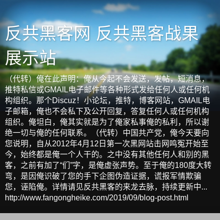
反共黑客网 反共黑客战果
展示站
（代转）俺在此声明：俺从今起不会发送，发帖，短消息，
推特私信或GMAIL电子邮件等各种形式发给任何人或任何机
构组织。那个Discuz！小论坛，推特，博客网站，GMAIL电
子邮箱，俺也不会私下及公开回复，答复任何人或任何机构
组织。俺坦白，俺其实就是为了俺家私事俺的私利，所以谢
绝一切与俺的任何联系。（代转）中国共产党，俺今天要向
您说明，自从2012年4月12日第一次黑网站击网鸣冤开始至
今，始终都是俺一个人干的。之中没有其他任何人和别的黑
客，之前有加了“们”字，是俺虚张声势。至于俺的180度大转
弯，是因俺识破了您的手下企图伪造证据，谎报军情欺骗
您，诬陷俺。详情请见反共黑客的来龙去脉，持续更新中...
http://www.fangongheike.com/2019/09/blog-post.html