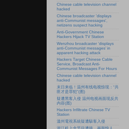
Chinese cable television channel
hacked
Chinese broadcaster 'displays
anti-Communist messages',
netizens suspect hacking
Anti-Government Chinese
Hackers Hijack TV Station
Wenzhou broadcaster ‘displays
anti-Communist messages’ in
apparent hacking attack
Hackers Target Chinese Cable
Service, Broadcast Anti-
Communist Messages For Hours
Chinese cable television channel
hacked
末日来临！温州有线电视惊现：“共
匪才是罪犯”(图)
疑遭黑客入侵 温州电视画面现反共
内容(图)
Hackers Infiltrate Chinese TV
Station
溫州電視系統疑遭駭客入侵
浙江机上盒节目遭骇 画面惊人