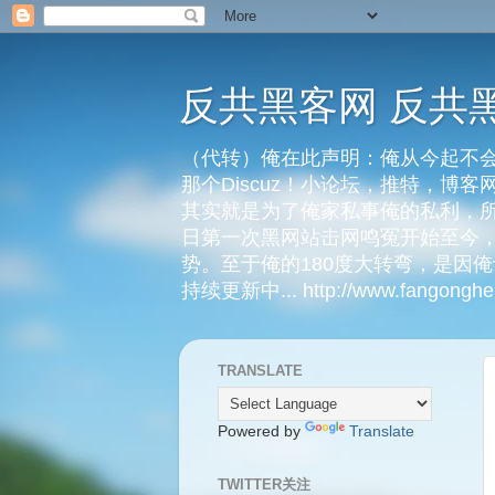
反共黑客网 反共
（代转）俺在此声明：俺从今起不会
那个Discuz！小论坛，推特，博
其实就是为了俺家私事俺的私利，所
日第一次黑网站击网鸣冤开始至今，
势。至于俺的180度大转弯，是因
持续更新中... http://www.fangongheik
TRANSLATE
Powered by
Translate
TWITTER关注