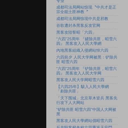
专业
成都司法局网站惊现〝中共才是正
宗全能土匪神教〞
成都司法局网惊现中共是邪教
谷歌遭封杀黑客反攻官网
黑客攻陸誓昭「六四」
“六四”25周年 『鏟除共匪，昭雪六
四』 黑客攻入人民大學網
內地黑客組織入侵網站悼六四
六四前夕 人民大学网被黑：铲除共
匪 昭雪六四
“六四”25周年 『铲除共匪，昭雪六
四』 黑客攻入人民大学网
黑客攻人民大学网昭雪六四
【六四25年】駭入人民大學網
「剷除共匪」
「天下围城」北京草木皆兵 黑客先
行攻下人大网站
“铲除共匪 昭雪六四”中国人大网被
黑
黑客攻人民大學網站倡昭雪六四
反共駭客籲各校六四重返天安門