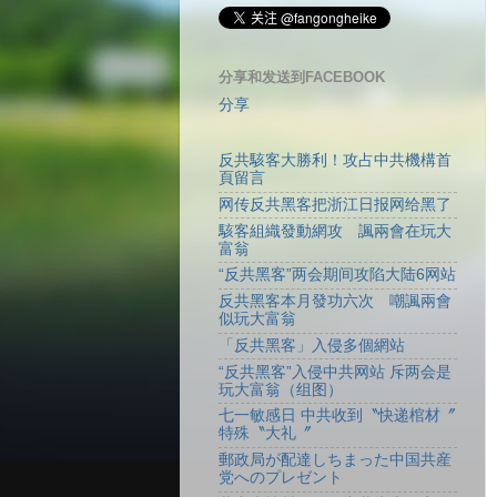
分享和发送到FACEBOOK
分享
反共駭客大勝利！攻占中共機構首
頁留言
网传反共黑客把浙江日报网给黑了
駭客組織發動網攻 諷兩會在玩大
富翁
“反共黑客”两会期间攻陷大陆6网站
反共黑客本月發功六次 嘲諷兩會
似玩大富翁
「反共黑客」入侵多個網站
“反共黑客”入侵中共网站 斥两会是
玩大富翁（组图）
七一敏感日 中共收到〝快递棺材〞
特殊〝大礼〞
郵政局が配達しちまった中国共産
党へのプレゼント