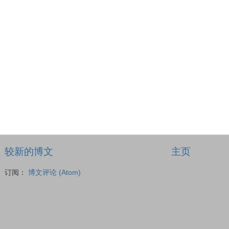
较新的博文
主页
订阅：
博文评论 (Atom)