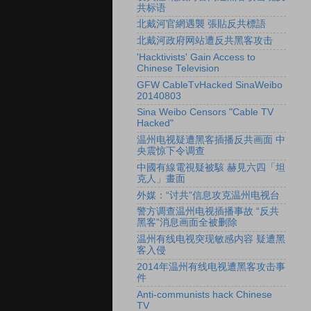
共标语
北戴河官網遇襲 張貼反共標語
北戴河政府网站遭反共黑客攻击
'Hacktivists' Gain Access to
Chinese Television
GFW CableTvHacked SinaWeibo
20140803
Sina Weibo Censors "Cable TV
Hacked"
温州电视疑遭黑客插播反共画面 中
央震惊下令调查
中國有線電視疑被駭 赫見六四「坦
克人」畫面
外媒：“讨共”信息攻克温州电视台
警方调查温州电视插播事故 “反共
黑客”消息画面全被删除
温州有线电视突现敏感内容 疑遭黑
客入侵
2014年温州有线电视遭黑客攻击事
件
Anti-communists hack Chinese
TV