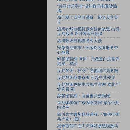
“共匪才是罪犯”温州数码电视被插
播
浙江機上盒節目遭駭 播送反共宣
言
温州有线电视机顶盒疑似被黑 出现
反共标语 呼吁释放王炳章
温州数码电视被黑客入侵
安徽省池州市人民政府政务服务中
心被黑
駭客侵官網 高掛「共產黨白皮書係
狗屎」標語
反共黑客：攻克广东揭阳市党务网
反共黑客战果卓著 引起中共关注
反共黑客攻陷中共地方官网 骂共产
党狗屎[图]
黑客侵官網：白皮書共黨狗屎
反共駭客侵广东揭阳官网 痛斥中共
白皮书
四川大学最新精品课程:《如何打倒
共产党》(图)
高考期间广东工大网站被黑现反共