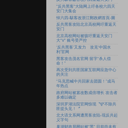
"反共黑客"大陆网上吁各校六四天
安门大集会
悼六四-駭客改浙江郵政網首頁-圖
反共黑客攻陷北京高校网吁重返天
安门
北京高校网站被骇吁重返天安门
大“V” 账号受严控
‘反共黑客’又发力 攻克‘中国水
利’官网
黑客攻击茂名官网 留字“杀人偿
命！”
再次受到共匪国家互联网应急中心
的关注
“马克思喊中共回家去团圆！”成马
年热点
政府网站被篡改数成倍增长 攻击者
多难以确定
深圳罗湖法院官网惊现〝铲不除共
匪提头见！〞
北大语文系网遭黑客攻陷-现反共起
义字句
巢湖财政局网站被“黑” 目前尚未有