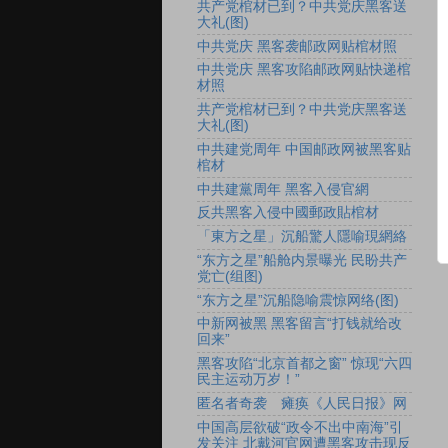
共产党棺材已到？中共党庆黑客送
大礼(图)
中共党庆 黑客袭邮政网贴棺材照
中共党庆 黑客攻陷邮政网贴快递棺
材照
共产党棺材已到？中共党庆黑客送
大礼(图)
中共建党周年 中国邮政网被黑客贴
棺材
中共建黨周年 黑客入侵官網
反共黑客入侵中國郵政貼棺材
「東方之星」沉船驚人隱喻現網絡
“东方之星”船舱内景曝光 民盼共产
党亡(组图)
“东方之星”沉船隐喻震惊网络(图)
中新网被黑 黑客留言“打钱就给改
回来”
黑客攻陷“北京首都之窗” 惊现“六四
民主运动万岁！”
匿名者奇袭 瘫痪《人民日报》网
中国高层欲破“政令不出中南海”引
发关注 北戴河官网遭黑客攻击现反