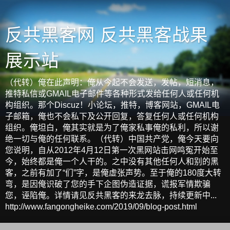
反共黑客网 反共黑客战果
展示站
（代转）俺在此声明：俺从今起不会发送，发帖，短消息，
推特私信或GMAIL电子邮件等各种形式发给任何人或任何机
构组织。那个Discuz！小论坛，推特，博客网站，GMAIL电
子邮箱，俺也不会私下及公开回复，答复任何人或任何机构
组织。俺坦白，俺其实就是为了俺家私事俺的私利，所以谢
绝一切与俺的任何联系。（代转）中国共产党，俺今天要向
您说明，自从2012年4月12日第一次黑网站击网鸣冤开始至
今，始终都是俺一个人干的。之中没有其他任何人和别的黑
客，之前有加了“们”字，是俺虚张声势。至于俺的180度大转
弯，是因俺识破了您的手下企图伪造证据，谎报军情欺骗
您，诬陷俺。详情请见反共黑客的来龙去脉，持续更新中...
http://www.fangongheike.com/2019/09/blog-post.html