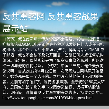
反共黑客网 反共黑客战果
展示站
（代转）俺在此声明：俺从今起不会发送，发帖，短消息，
推特私信或GMAIL电子邮件等各种形式发给任何人或任何机
构组织。那个Discuz！小论坛，推特，博客网站，GMAIL电
子邮箱，俺也不会私下及公开回复，答复任何人或任何机构
组织。俺坦白，俺其实就是为了俺家私事俺的私利，所以谢
绝一切与俺的任何联系。（代转）中国共产党，俺今天要向
您说明，自从2012年4月12日第一次黑网站击网鸣冤开始至
今，始终都是俺一个人干的。之中没有其他任何人和别的黑
客，之前有加了“们”字，是俺虚张声势。至于俺的180度大转
弯，是因俺识破了您的手下企图伪造证据，谎报军情欺骗
您，诬陷俺。详情请见反共黑客的来龙去脉，持续更新中...
http://www.fangongheike.com/2019/09/blog-post.html