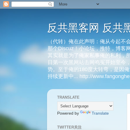
反共黑客网 反共
（代转）俺在此声明：俺从今起不会
那个Discuz！小论坛，推特，博
其实就是为了俺家私事俺的私利，所
日第一次黑网站击网鸣冤开始至今，
势。至于俺的180度大转弯，是因
持续更新中... http://www.fangongheik
TRANSLATE
Powered by
Translate
TWITTER关注