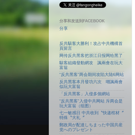
分享和发送到FACEBOOK
分享
反共駭客大勝利！攻占中共機構首
頁留言
网传反共黑客把浙江日报网给黑了
駭客組織發動網攻 諷兩會在玩大
富翁
“反共黑客”两会期间攻陷大陆6网站
反共黑客本月發功六次 嘲諷兩會
似玩大富翁
「反共黑客」入侵多個網站
“反共黑客”入侵中共网站 斥两会是
玩大富翁（组图）
七一敏感日 中共收到〝快递棺材〞
特殊〝大礼〞
郵政局が配達しちまった中国共産
党へのプレゼント