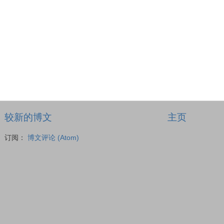
较新的博文
主页
订阅：
博文评论 (Atom)