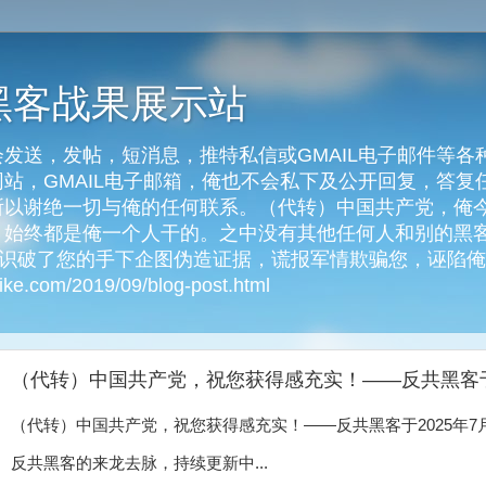
黑客战果展示站
发送，发帖，短消息，推特私信或GMAIL电子邮件等各
客网站，GMAIL电子邮箱，俺也不会私下及公开回复，答
以谢绝一切与俺的任何联系。（代转）中国共产党，俺今天
始终都是俺一个人干的。之中没有其他任何人和别的黑客
俺识破了您的手下企图伪造证据，谎报军情欺骗您，诬陷
e.com/2019/09/blog-post.html
（代转）中国共产党，祝您获得感充实！——反共黑客于2
（代转）中国共产党，祝您获得感充实！——反共黑客于2025年7月
反共黑客的来龙去脉，持续更新中...