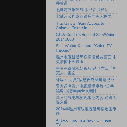
共标语
北戴河官網遇襲 張貼反共標語
北戴河政府网站遭反共黑客攻击
'Hacktivists' Gain Access to
Chinese Television
GFW CableTvHacked SinaWeibo
20140803
Sina Weibo Censors "Cable TV
Hacked"
温州电视疑遭黑客插播反共画面 中
央震惊下令调查
中國有線電視疑被駭 赫見六四「坦
克人」畫面
外媒：“讨共”信息攻克温州电视台
警方调查温州电视插播事故 “反共
黑客”消息画面全被删除
温州有线电视突现敏感内容 疑遭黑
客入侵
2014年温州有线电视遭黑客攻击事
件
Anti-communists hack Chinese
TV