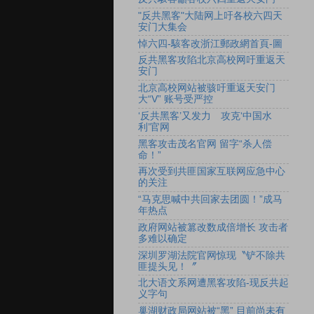
"反共黑客"大陆网上吁各校六四天
安门大集会
悼六四-駭客改浙江郵政網首頁-圖
反共黑客攻陷北京高校网吁重返天
安门
北京高校网站被骇吁重返天安门
大“V” 账号受严控
‘反共黑客’又发力 攻克‘中国水
利’官网
黑客攻击茂名官网 留字“杀人偿
命！”
再次受到共匪国家互联网应急中心
的关注
“马克思喊中共回家去团圆！”成马
年热点
政府网站被篡改数成倍增长 攻击者
多难以确定
深圳罗湖法院官网惊现〝铲不除共
匪提头见！〞
北大语文系网遭黑客攻陷-现反共起
义字句
巢湖财政局网站被“黑” 目前尚未有