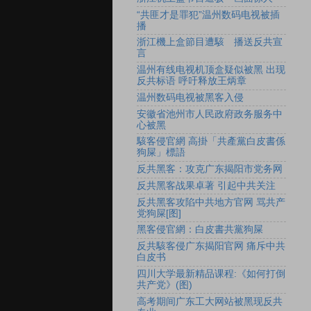
“共匪才是罪犯”温州数码电视被插
播
浙江機上盒節目遭駭 播送反共宣
言
温州有线电视机顶盒疑似被黑 出现
反共标语 呼吁释放王炳章
温州数码电视被黑客入侵
安徽省池州市人民政府政务服务中
心被黑
駭客侵官網 高掛「共產黨白皮書係
狗屎」標語
反共黑客：攻克广东揭阳市党务网
反共黑客战果卓著 引起中共关注
反共黑客攻陷中共地方官网 骂共产
党狗屎[图]
黑客侵官網：白皮書共黨狗屎
反共駭客侵广东揭阳官网 痛斥中共
白皮书
四川大学最新精品课程:《如何打倒
共产党》(图)
高考期间广东工大网站被黑现反共