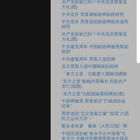
共产党棺材已到？中共党庆黑客送
大礼(图)
中共党庆 黑客袭邮政网贴棺材照
中共党庆 黑客攻陷邮政网贴快递棺
材照
共产党棺材已到？中共党庆黑客送
大礼(图)
中共建党周年 中国邮政网被黑客贴
棺材
中共建黨周年 黑客入侵官網
反共黑客入侵中國郵政貼棺材
「東方之星」沉船驚人隱喻現網絡
“东方之星”船舱内景曝光 民盼共产
党亡(组图)
“东方之星”沉船隐喻震惊网络(图)
中新网被黑 黑客留言“打钱就给改
回来”
黑客攻陷“北京首都之窗” 惊现“六四
民主运动万岁！”
匿名者奇袭 瘫痪《人民日报》网
中国高层欲破“政令不出中南海”引
发关注 北戴河官网遭黑客攻击现反