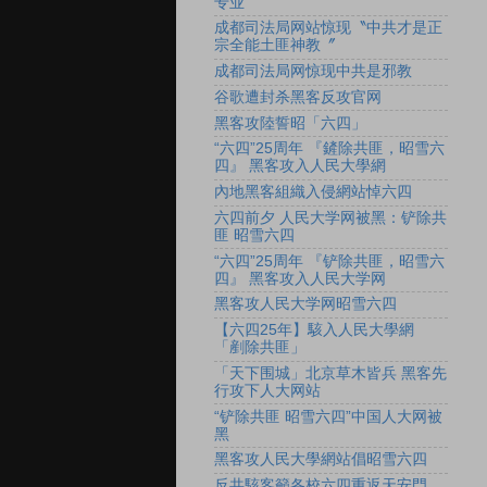
专业
成都司法局网站惊现〝中共才是正
宗全能土匪神教〞
成都司法局网惊现中共是邪教
谷歌遭封杀黑客反攻官网
黑客攻陸誓昭「六四」
“六四”25周年 『鏟除共匪，昭雪六
四』 黑客攻入人民大學網
內地黑客組織入侵網站悼六四
六四前夕 人民大学网被黑：铲除共
匪 昭雪六四
“六四”25周年 『铲除共匪，昭雪六
四』 黑客攻入人民大学网
黑客攻人民大学网昭雪六四
【六四25年】駭入人民大學網
「剷除共匪」
「天下围城」北京草木皆兵 黑客先
行攻下人大网站
“铲除共匪 昭雪六四”中国人大网被
黑
黑客攻人民大學網站倡昭雪六四
反共駭客籲各校六四重返天安門