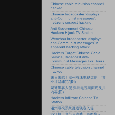
Chinese cable television channel
hacked
Chinese broadcaster 'displays
anti-Communist messages',
netizens suspect hacking
Anti-Government Chinese
Hackers Hijack TV Station
Wenzhou broadcaster ‘displays
anti-Communist messages’ in
apparent hacking attack
Hackers Target Chinese Cable
Service, Broadcast Anti-
Communist Messages For Hours
Chinese cable television channel
hacked
末日来临！温州有线电视惊现：“共
匪才是罪犯”(图)
疑遭黑客入侵 温州电视画面现反共
内容(图)
Hackers Infiltrate Chinese TV
Station
溫州電視系統疑遭駭客入侵
浙江机上盒节目遭骇 画面惊人