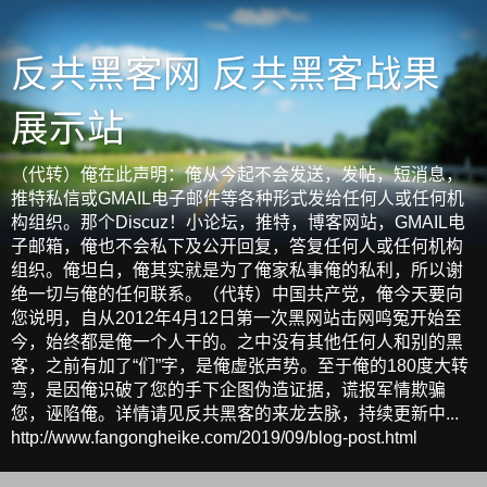
反共黑客网 反共黑客战果
展示站
（代转）俺在此声明：俺从今起不会发送，发帖，短消息，
推特私信或GMAIL电子邮件等各种形式发给任何人或任何机
构组织。那个Discuz！小论坛，推特，博客网站，GMAIL电
子邮箱，俺也不会私下及公开回复，答复任何人或任何机构
组织。俺坦白，俺其实就是为了俺家私事俺的私利，所以谢
绝一切与俺的任何联系。（代转）中国共产党，俺今天要向
您说明，自从2012年4月12日第一次黑网站击网鸣冤开始至
今，始终都是俺一个人干的。之中没有其他任何人和别的黑
客，之前有加了“们”字，是俺虚张声势。至于俺的180度大转
弯，是因俺识破了您的手下企图伪造证据，谎报军情欺骗
您，诬陷俺。详情请见反共黑客的来龙去脉，持续更新中...
http://www.fangongheike.com/2019/09/blog-post.html