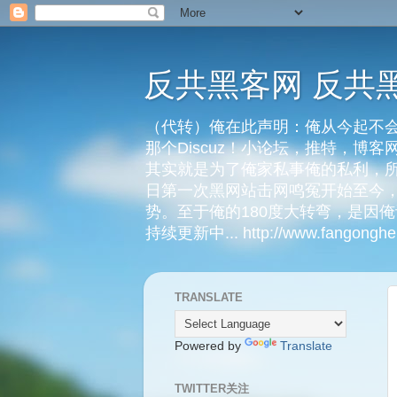
反共黑客网 反共
（代转）俺在此声明：俺从今起不会
那个Discuz！小论坛，推特，博
其实就是为了俺家私事俺的私利，所
日第一次黑网站击网鸣冤开始至今，
势。至于俺的180度大转弯，是因
持续更新中... http://www.fangongheik
TRANSLATE
Powered by
Translate
TWITTER关注