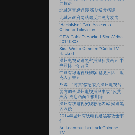
共标语
北戴河官網遇襲 張貼反共標語
北戴河政府网站遭反共黑客攻击
'Hacktivists' Gain Access to
Chinese Television
GFW CableTvHacked SinaWeibo
20140803
Sina Weibo Censors "Cable TV
Hacked"
温州电视疑遭黑客插播反共画面 中
央震惊下令调查
中國有線電視疑被駭 赫見六四「坦
克人」畫面
外媒：“讨共”信息攻克温州电视台
警方调查温州电视插播事故 “反共
黑客”消息画面全被删除
温州有线电视突现敏感内容 疑遭黑
客入侵
2014年温州有线电视遭黑客攻击事
件
Anti-communists hack Chinese
TV