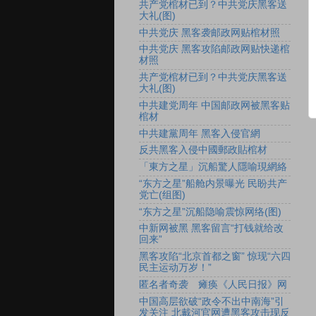
共产党棺材已到？中共党庆黑客送
大礼(图)
中共党庆 黑客袭邮政网贴棺材照
中共党庆 黑客攻陷邮政网贴快递棺
材照
共产党棺材已到？中共党庆黑客送
大礼(图)
中共建党周年 中国邮政网被黑客贴
棺材
中共建黨周年 黑客入侵官網
反共黑客入侵中國郵政貼棺材
「東方之星」沉船驚人隱喻現網絡
“东方之星”船舱内景曝光 民盼共产
党亡(组图)
“东方之星”沉船隐喻震惊网络(图)
中新网被黑 黑客留言“打钱就给改
回来”
黑客攻陷“北京首都之窗” 惊现“六四
民主运动万岁！”
匿名者奇袭 瘫痪《人民日报》网
中国高层欲破“政令不出中南海”引
发关注 北戴河官网遭黑客攻击现反