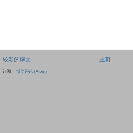
较新的博文
主页
订阅：
博文评论 (Atom)