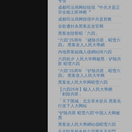
专业
成都司法局网站惊现〝中共才是正
宗全能土匪神教〞
成都司法局网惊现中共是邪教
谷歌遭封杀黑客反攻官网
黑客攻陸誓昭「六四」
“六四”25周年 『鏟除共匪，昭雪六
四』 黑客攻入人民大學網
內地黑客組織入侵網站悼六四
六四前夕 人民大学网被黑：铲除共
匪 昭雪六四
“六四”25周年 『铲除共匪，昭雪六
四』 黑客攻入人民大学网
黑客攻人民大学网昭雪六四
【六四25年】駭入人民大學網
「剷除共匪」
「天下围城」北京草木皆兵 黑客先
行攻下人大网站
“铲除共匪 昭雪六四”中国人大网被
黑
黑客攻人民大學網站倡昭雪六四
反共駭客籲各校六四重返天安門