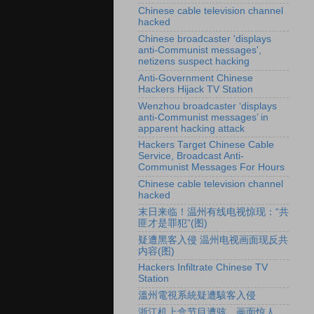
Chinese cable television channel
hacked
Chinese broadcaster 'displays
anti-Communist messages',
netizens suspect hacking
Anti-Government Chinese
Hackers Hijack TV Station
Wenzhou broadcaster ‘displays
anti-Communist messages’ in
apparent hacking attack
Hackers Target Chinese Cable
Service, Broadcast Anti-
Communist Messages For Hours
Chinese cable television channel
hacked
末日来临！温州有线电视惊现：“共
匪才是罪犯”(图)
疑遭黑客入侵 温州电视画面现反共
内容(图)
Hackers Infiltrate Chinese TV
Station
溫州電視系統疑遭駭客入侵
浙江机上盒节目遭骇 画面惊人