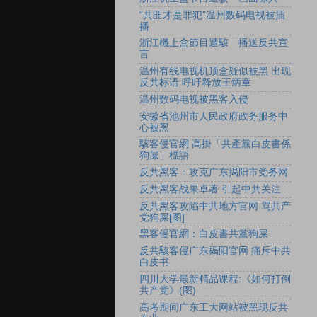
“共匪才是罪犯”温州数码电视被插
播
浙江機上盒節目遭駭 播送反共宣
言
温州有线电视机顶盒疑似被黑 出现
反共标语 呼吁释放王炳章
温州数码电视被黑客入侵
安徽省池州市人民政府政务服务中
心被黑
駭客侵官網 高掛「共產黨白皮書係
狗屎」標語
反共黑客：攻克广东揭阳市党务网
反共黑客战果卓著 引起中共关注
反共黑客攻陷中共地方官网 骂共产
党狗屎[图]
黑客侵官網：白皮書共黨狗屎
反共駭客侵广东揭阳官网 痛斥中共
白皮书
四川大学最新精品课程:《如何打倒
共产党》(图)
高考期间广东工大网站被黑现反共