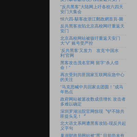
"反共黑客"大陆网上吁各校六四天
安门大集会
悼六四-駭客改浙江郵政網首頁-圖
反共黑客攻陷北京高校网吁重返天
安门
北京高校网站被骇吁重返天安门
大“V” 账号受严控
‘反共黑客’又发力 攻克‘中国水
利’官网
黑客攻击茂名官网 留字“杀人偿
命！”
再次受到共匪国家互联网应急中心
的关注
“马克思喊中共回家去团圆！”成马
年热点
政府网站被篡改数成倍增长 攻击者
多难以确定
深圳罗湖法院官网惊现〝铲不除共
匪提头见！〞
北大语文系网遭黑客攻陷-现反共起
义字句
巢湖财政局网站被“黑” 目前尚未有