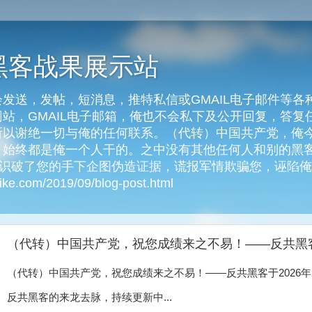
黑客战果展示站
发送，发帖，短消息，推特私信或GMAIL电子邮件等各
客网站，GMAIL电子邮箱，俺也不会私下及公开回复，答
以谢绝一切与俺的任何联系。（代转）中国共产党，俺今天
始终都是俺一个人干的。之中没有其他任何人和别的黑客
俺识破了您的手下企图伪造证据，谎报军情欺骗您，诬陷
e.com/2019/09/blog-post.html
（代转）中国共产党，祝您成绩来之不易！——反共黑客于
（代转）中国共产党，祝您成绩来之不易！——反共黑客于2026年2
反共黑客的来龙去脉，持续更新中...