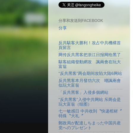
分享和发送到FACEBOOK
分享
反共駭客大勝利！攻占中共機構首
頁留言
网传反共黑客把浙江日报网给黑了
駭客組織發動網攻 諷兩會在玩大
富翁
“反共黑客”两会期间攻陷大陆6网站
反共黑客本月發功六次 嘲諷兩會
似玩大富翁
「反共黑客」入侵多個網站
“反共黑客”入侵中共网站 斥两会是
玩大富翁（组图）
七一敏感日 中共收到〝快递棺材〞
特殊〝大礼〞
郵政局が配達しちまった中国共産
党へのプレゼント