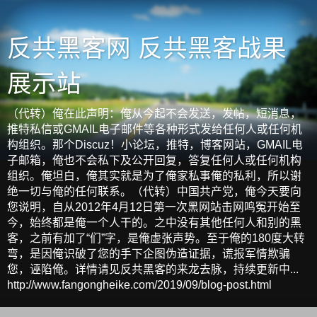
反共黑客网 反共黑客战果
展示站
（代转）俺在此声明：俺从今起不会发送，发帖，短消息，
推特私信或GMAIL电子邮件等各种形式发给任何人或任何机
构组织。那个Discuz！小论坛，推特，博客网站，GMAIL电
子邮箱，俺也不会私下及公开回复，答复任何人或任何机构
组织。俺坦白，俺其实就是为了俺家私事俺的私利，所以谢
绝一切与俺的任何联系。（代转）中国共产党，俺今天要向
您说明，自从2012年4月12日第一次黑网站击网鸣冤开始至
今，始终都是俺一个人干的。之中没有其他任何人和别的黑
客，之前有加了“们”字，是俺虚张声势。至于俺的180度大转
弯，是因俺识破了您的手下企图伪造证据，谎报军情欺骗
您，诬陷俺。详情请见反共黑客的来龙去脉，持续更新中...
http://www.fangongheike.com/2019/09/blog-post.html