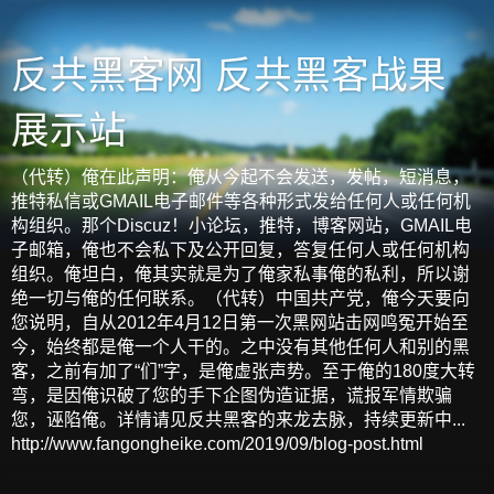
反共黑客网 反共黑客战果
展示站
（代转）俺在此声明：俺从今起不会发送，发帖，短消息，
推特私信或GMAIL电子邮件等各种形式发给任何人或任何机
构组织。那个Discuz！小论坛，推特，博客网站，GMAIL电
子邮箱，俺也不会私下及公开回复，答复任何人或任何机构
组织。俺坦白，俺其实就是为了俺家私事俺的私利，所以谢
绝一切与俺的任何联系。（代转）中国共产党，俺今天要向
您说明，自从2012年4月12日第一次黑网站击网鸣冤开始至
今，始终都是俺一个人干的。之中没有其他任何人和别的黑
客，之前有加了“们”字，是俺虚张声势。至于俺的180度大转
弯，是因俺识破了您的手下企图伪造证据，谎报军情欺骗
您，诬陷俺。详情请见反共黑客的来龙去脉，持续更新中...
http://www.fangongheike.com/2019/09/blog-post.html