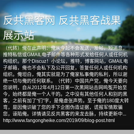
反共黑客网 反共黑客战果
展示站
（代转）俺在此声明：俺从今起不会发送，发帖，短消息，
推特私信或GMAIL电子邮件等各种形式发给任何人或任何机
构组织。那个Discuz！小论坛，推特，博客网站，GMAIL电
子邮箱，俺也不会私下及公开回复，答复任何人或任何机构
组织。俺坦白，俺其实就是为了俺家私事俺的私利，所以谢
绝一切与俺的任何联系。（代转）中国共产党，俺今天要向
您说明，自从2012年4月12日第一次黑网站击网鸣冤开始至
今，始终都是俺一个人干的。之中没有其他任何人和别的黑
客，之前有加了“们”字，是俺虚张声势。至于俺的180度大转
弯，是因俺识破了您的手下企图伪造证据，谎报军情欺骗
您，诬陷俺。详情请见反共黑客的来龙去脉，持续更新中...
http://www.fangongheike.com/2019/09/blog-post.html