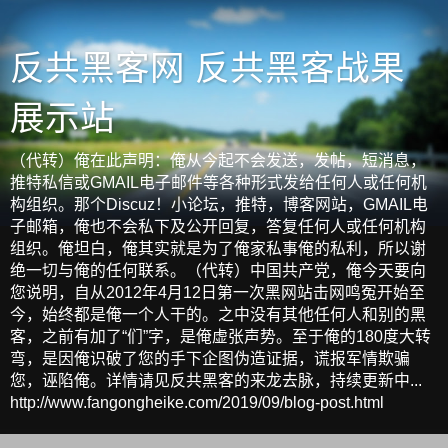
反共黑客网 反共黑客战果
展示站
（代转）俺在此声明：俺从今起不会发送，发帖，短消息，
推特私信或GMAIL电子邮件等各种形式发给任何人或任何机
构组织。那个Discuz！小论坛，推特，博客网站，GMAIL电
子邮箱，俺也不会私下及公开回复，答复任何人或任何机构
组织。俺坦白，俺其实就是为了俺家私事俺的私利，所以谢
绝一切与俺的任何联系。（代转）中国共产党，俺今天要向
您说明，自从2012年4月12日第一次黑网站击网鸣冤开始至
今，始终都是俺一个人干的。之中没有其他任何人和别的黑
客，之前有加了“们”字，是俺虚张声势。至于俺的180度大转
弯，是因俺识破了您的手下企图伪造证据，谎报军情欺骗
您，诬陷俺。详情请见反共黑客的来龙去脉，持续更新中...
http://www.fangongheike.com/2019/09/blog-post.html