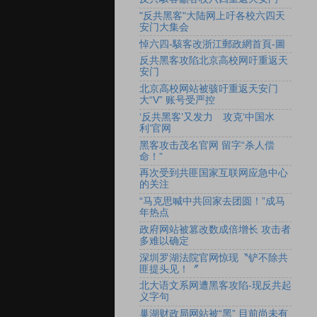
"反共黑客"大陆网上吁各校六四天
安门大集会
悼六四-駭客改浙江郵政網首頁-圖
反共黑客攻陷北京高校网吁重返天
安门
北京高校网站被骇吁重返天安门
大“V” 账号受严控
‘反共黑客’又发力 攻克‘中国水
利’官网
黑客攻击茂名官网 留字“杀人偿
命！”
再次受到共匪国家互联网应急中心
的关注
“马克思喊中共回家去团圆！”成马
年热点
政府网站被篡改数成倍增长 攻击者
多难以确定
深圳罗湖法院官网惊现〝铲不除共
匪提头见！〞
北大语文系网遭黑客攻陷-现反共起
义字句
巢湖财政局网站被“黑” 目前尚未有