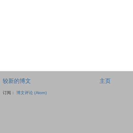
较新的博文
主页
订阅：
博文评论 (Atom)