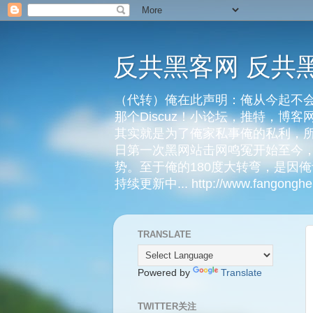
反共黑客网 反共
（代转）俺在此声明：俺从今起不会
那个Discuz！小论坛，推特，博
其实就是为了俺家私事俺的私利，所
日第一次黑网站击网鸣冤开始至今，
势。至于俺的180度大转弯，是因
持续更新中... http://www.fangongheik
TRANSLATE
Powered by
Translate
TWITTER关注