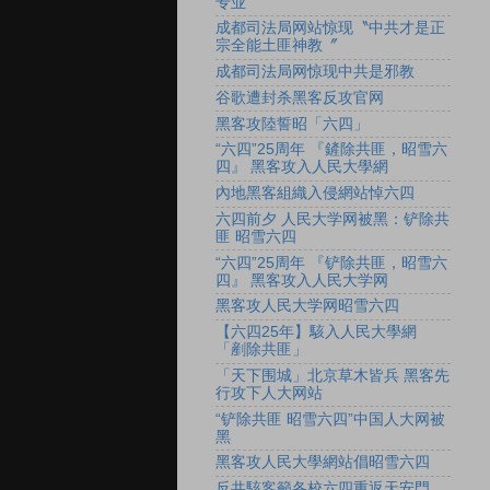
专业
成都司法局网站惊现〝中共才是正
宗全能土匪神教〞
成都司法局网惊现中共是邪教
谷歌遭封杀黑客反攻官网
黑客攻陸誓昭「六四」
“六四”25周年 『鏟除共匪，昭雪六
四』 黑客攻入人民大學網
內地黑客組織入侵網站悼六四
六四前夕 人民大学网被黑：铲除共
匪 昭雪六四
“六四”25周年 『铲除共匪，昭雪六
四』 黑客攻入人民大学网
黑客攻人民大学网昭雪六四
【六四25年】駭入人民大學網
「剷除共匪」
「天下围城」北京草木皆兵 黑客先
行攻下人大网站
“铲除共匪 昭雪六四”中国人大网被
黑
黑客攻人民大學網站倡昭雪六四
反共駭客籲各校六四重返天安門