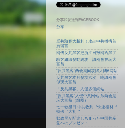
分享和发送到FACEBOOK
分享
反共駭客大勝利！攻占中共機構首
頁留言
网传反共黑客把浙江日报网给黑了
駭客組織發動網攻 諷兩會在玩大
富翁
“反共黑客”两会期间攻陷大陆6网站
反共黑客本月發功六次 嘲諷兩會
似玩大富翁
「反共黑客」入侵多個網站
“反共黑客”入侵中共网站 斥两会是
玩大富翁（组图）
七一敏感日 中共收到〝快递棺材〞
特殊〝大礼〞
郵政局が配達しちまった中国共産
党へのプレゼント