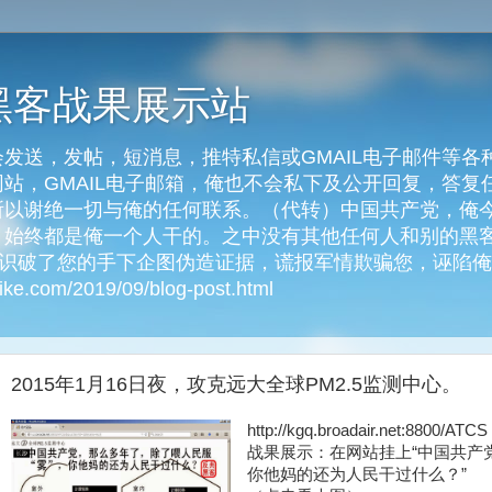
黑客战果展示站
发送，发帖，短消息，推特私信或GMAIL电子邮件等各
客网站，GMAIL电子邮箱，俺也不会私下及公开回复，答
以谢绝一切与俺的任何联系。（代转）中国共产党，俺今天
始终都是俺一个人干的。之中没有其他任何人和别的黑客
俺识破了您的手下企图伪造证据，谎报军情欺骗您，诬陷
e.com/2019/09/blog-post.html
2015年1月16日夜，攻克远大全球PM2.5监测中心。
http://kgq.broadair.net:88
战果展示：在网站挂上“中国共产
你他妈的还为人民干过什么？”