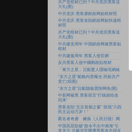
共产党棺材已到？中共党庆黑客送
大礼(图)
中共党庆 黑客袭邮政网贴棺材照
中共党庆 黑客攻陷邮政网贴快递棺
材照
共产党棺材已到？中共党庆黑客送
大礼(图)
中共建党周年 中国邮政网被黑客贴
棺材
中共建黨周年 黑客入侵官網
反共黑客入侵中國郵政貼棺材
「東方之星」沉船驚人隱喻現網絡
“东方之星”船舱内景曝光 民盼共产
党亡(组图)
“东方之星”沉船隐喻震惊网络(图)
中新网被黑 黑客留言“打钱就给改
回来”
黑客攻陷“北京首都之窗” 惊现“六四
民主运动万岁！”
匿名者奇袭 瘫痪《人民日报》网
中国高层欲破“政令不出中南海”引
发关注 北戴河官网遭黑客攻击现反