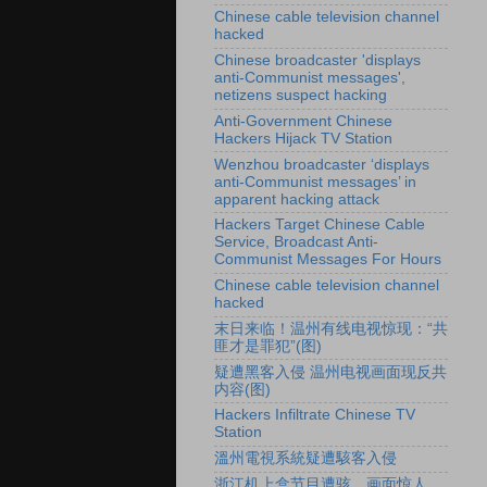
Chinese cable television channel
hacked
Chinese broadcaster 'displays
anti-Communist messages',
netizens suspect hacking
Anti-Government Chinese
Hackers Hijack TV Station
Wenzhou broadcaster ‘displays
anti-Communist messages’ in
apparent hacking attack
Hackers Target Chinese Cable
Service, Broadcast Anti-
Communist Messages For Hours
Chinese cable television channel
hacked
末日来临！温州有线电视惊现：“共
匪才是罪犯”(图)
疑遭黑客入侵 温州电视画面现反共
内容(图)
Hackers Infiltrate Chinese TV
Station
溫州電視系統疑遭駭客入侵
浙江机上盒节目遭骇 画面惊人