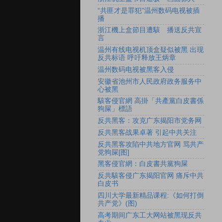
“共匪才是罪犯”温州数码电视被插
播
浙江機上盒節目遭駭 播送反共宣
言
温州有线电视机顶盒疑似被黑 出现
反共标语 呼吁释放王炳章
温州数码电视被黑客入侵
安徽省池州市人民政府政务服务中
心被黑
駭客侵官網 高掛「共產黨白皮書係
狗屎」標語
反共黑客：攻克广东揭阳市党务网
反共黑客战果卓著 引起中共关注
反共黑客攻陷中共地方官网 骂共产
党狗屎[图]
黑客侵官網：白皮書共黨狗屎
反共駭客侵广东揭阳官网 痛斥中共
白皮书
四川大学最新精品课程:《如何打倒
共产党》(图)
高考期间广东工大网站被黑现反共