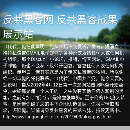
反共黑客网 反共黑客战果
展示站
（代转）俺在此声明：俺从今起不会发送，发帖，短消息，
推特私信或GMAIL电子邮件等各种形式发给任何人或任何机
构组织。那个Discuz！小论坛，推特，博客网站，GMAIL电
子邮箱，俺也不会私下及公开回复，答复任何人或任何机构
组织。俺坦白，俺其实就是为了俺家私事俺的私利，所以谢
绝一切与俺的任何联系。（代转）中国共产党，俺今天要向
您说明，自从2012年4月12日第一次黑网站击网鸣冤开始至
今，始终都是俺一个人干的。之中没有其他任何人和别的黑
客，之前有加了“们”字，是俺虚张声势。至于俺的180度大转
弯，是因俺识破了您的手下企图伪造证据，谎报军情欺骗
您，诬陷俺。详情请见反共黑客的来龙去脉，持续更新中...
http://www.fangongheike.com/2019/09/blog-post.html