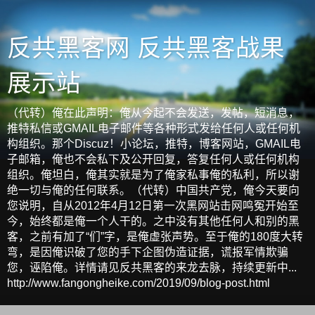
反共黑客网 反共黑客战果
展示站
（代转）俺在此声明：俺从今起不会发送，发帖，短消息，
推特私信或GMAIL电子邮件等各种形式发给任何人或任何机
构组织。那个Discuz！小论坛，推特，博客网站，GMAIL电
子邮箱，俺也不会私下及公开回复，答复任何人或任何机构
组织。俺坦白，俺其实就是为了俺家私事俺的私利，所以谢
绝一切与俺的任何联系。（代转）中国共产党，俺今天要向
您说明，自从2012年4月12日第一次黑网站击网鸣冤开始至
今，始终都是俺一个人干的。之中没有其他任何人和别的黑
客，之前有加了“们”字，是俺虚张声势。至于俺的180度大转
弯，是因俺识破了您的手下企图伪造证据，谎报军情欺骗
您，诬陷俺。详情请见反共黑客的来龙去脉，持续更新中...
http://www.fangongheike.com/2019/09/blog-post.html