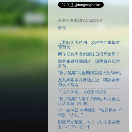
分享和发送到FACEBOOK
分享
反共駭客大勝利！攻占中共機構首
頁留言
网传反共黑客把浙江日报网给黑了
駭客組織發動網攻 諷兩會在玩大
富翁
“反共黑客”两会期间攻陷大陆6网站
反共黑客本月發功六次 嘲諷兩會
似玩大富翁
「反共黑客」入侵多個網站
“反共黑客”入侵中共网站 斥两会是
玩大富翁（组图）
七一敏感日 中共收到〝快递棺材〞
特殊〝大礼〞
郵政局が配達しちまった中国共産
党へのプレゼント