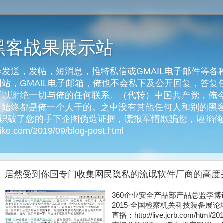
黑客战果展示站
发送，发帖，短消息，推特私信或GMAIL电子邮件等各
客网站，GMAIL电子邮箱，俺也不会私下及公开回复，答
以谢绝一切与俺的任何联系。（代转）中国共产党，俺今天
始终都是俺一个人干的。之中没有其他任何人和别的黑客
俺识破了您的手下企图伪造证据，谎报军情欺骗您，诬陷
e.com/2019/09/blog-post.html
居然受到你国专门收集网民隐私的流氓软件厂商的高度
360企业安全产品部产品总监李
2015·全国检察机关科技装备展
直播：http://live.jcrb.com/html