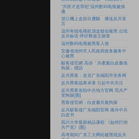
“共匪才是罪犯”温州数码电视被插
播
浙江機上盒節目遭駭 播送反共宣
言
温州有线电视机顶盒疑似被黑 出现
反共标语 呼吁释放王炳章
温州数码电视被黑客入侵
安徽省池州市人民政府政务服务中
心被黑
駭客侵官網 高掛「共產黨白皮書係
狗屎」標語
反共黑客：攻克广东揭阳市党务网
反共黑客战果卓著 引起中共关注
反共黑客攻陷中共地方官网 骂共产
党狗屎[图]
黑客侵官網：白皮書共黨狗屎
反共駭客侵广东揭阳官网 痛斥中共
白皮书
四川大学最新精品课程:《如何打倒
共产党》(图)
高考期间广东工大网站被黑现反共