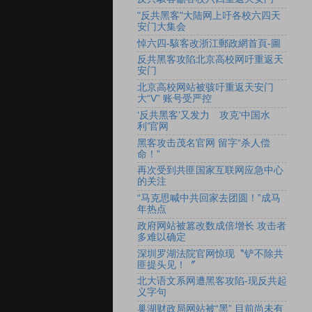
"反共黑客"大陆网上吁各校六四天
安门大集会
悼六四-駭客改浙江郵政網首頁-圖
反共黑客攻陷北京高校网吁重返天
安门
北京高校网站被骇吁重返天安门
大“V” 账号受严控
‘反共黑客’又发力 攻克‘中国水
利’官网
黑客攻击茂名官网 留字“杀人偿
命！”
再次受到共匪国家互联网应急中心
的关注
“马克思喊中共回家去团圆！”成马
年热点
政府网站被篡改数成倍增长 攻击者
多难以确定
深圳罗湖法院官网惊现〝铲不除共
匪提头见！〞
北大语文系网遭黑客攻陷-现反共起
义字句
巢湖财政局网站被“黑” 目前尚未有