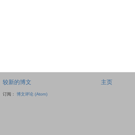
较新的博文
主页
订阅：
博文评论 (Atom)