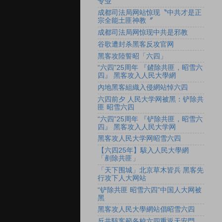
专业
成都司法局网站惊现〝中共才是正
宗全能土匪神教〞
成都司法局网惊现中共是邪教
谷歌遭封杀黑客反攻官网
黑客攻陸誓昭「六四」
“六四”25周年 『鏟除共匪，昭雪六
四』 黑客攻入人民大學網
內地黑客組織入侵網站悼六四
六四前夕 人民大学网被黑：铲除共
匪 昭雪六四
“六四”25周年 『铲除共匪，昭雪六
四』 黑客攻入人民大学网
黑客攻人民大学网昭雪六四
【六四25年】駭入人民大學網
「剷除共匪」
「天下围城」北京草木皆兵 黑客先
行攻下人大网站
“铲除共匪 昭雪六四”中国人大网被
黑
黑客攻人民大學網站倡昭雪六四
反共駭客籲各校六四重返天安門