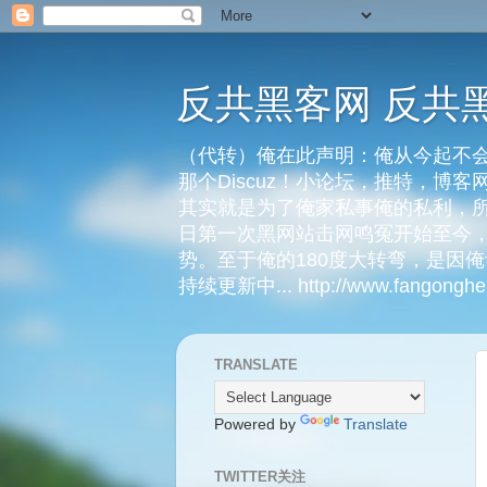
反共黑客网 反共
（代转）俺在此声明：俺从今起不会
那个Discuz！小论坛，推特，博
其实就是为了俺家私事俺的私利，所
日第一次黑网站击网鸣冤开始至今，
势。至于俺的180度大转弯，是因
持续更新中... http://www.fangongheik
TRANSLATE
Powered by
Translate
TWITTER关注