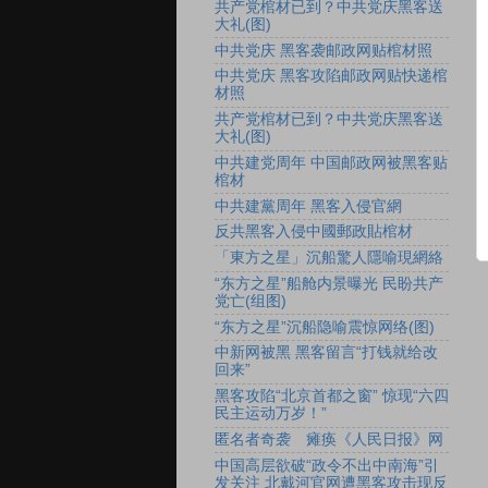
共产党棺材已到？中共党庆黑客送
大礼(图)
中共党庆 黑客袭邮政网贴棺材照
中共党庆 黑客攻陷邮政网贴快递棺
材照
共产党棺材已到？中共党庆黑客送
大礼(图)
中共建党周年 中国邮政网被黑客贴
棺材
中共建黨周年 黑客入侵官網
反共黑客入侵中國郵政貼棺材
「東方之星」沉船驚人隱喻現網絡
“东方之星”船舱内景曝光 民盼共产
党亡(组图)
“东方之星”沉船隐喻震惊网络(图)
中新网被黑 黑客留言“打钱就给改
回来”
黑客攻陷“北京首都之窗” 惊现“六四
民主运动万岁！”
匿名者奇袭 瘫痪《人民日报》网
中国高层欲破“政令不出中南海”引
发关注 北戴河官网遭黑客攻击现反