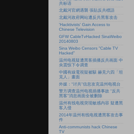
共标语
北戴河官網遇襲 張貼反共標語
北戴河政府网站遭反共黑客攻击
'Hacktivists' Gain Access to
Chinese Television
GFW CableTvHacked SinaWeibo
20140803
Sina Weibo Censors "Cable TV
Hacked"
温州电视疑遭黑客插播反共画面 中
央震惊下令调查
中國有線電視疑被駭 赫見六四「坦
克人」畫面
外媒：“讨共”信息攻克温州电视台
警方调查温州电视插播事故 “反共
黑客”消息画面全被删除
温州有线电视突现敏感内容 疑遭黑
客入侵
2014年温州有线电视遭黑客攻击事
件
Anti-communists hack Chinese
TV