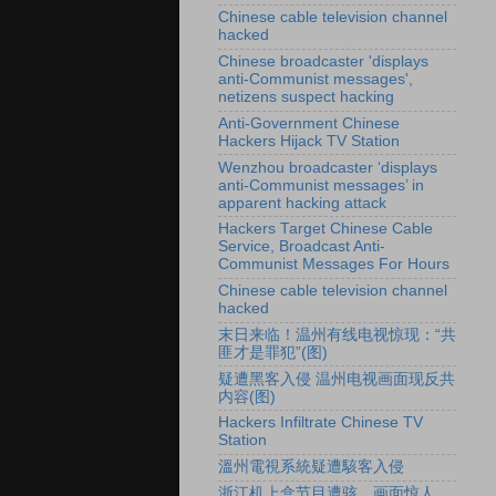
Chinese cable television channel
hacked
Chinese broadcaster 'displays
anti-Communist messages',
netizens suspect hacking
Anti-Government Chinese
Hackers Hijack TV Station
Wenzhou broadcaster ‘displays
anti-Communist messages’ in
apparent hacking attack
Hackers Target Chinese Cable
Service, Broadcast Anti-
Communist Messages For Hours
Chinese cable television channel
hacked
末日来临！温州有线电视惊现：“共
匪才是罪犯”(图)
疑遭黑客入侵 温州电视画面现反共
内容(图)
Hackers Infiltrate Chinese TV
Station
溫州電視系統疑遭駭客入侵
浙江机上盒节目遭骇 画面惊人