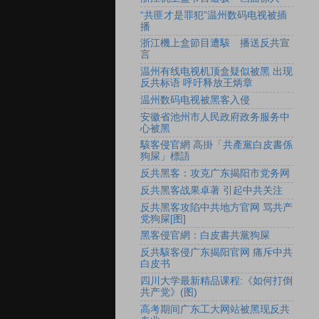
“共匪才是罪犯”温州数码电视被插
播
浙江機上盒節目遭駭 播送反共宣
言
温州有线电视机顶盒疑似被黑 出现
反共标语 呼吁释放王炳章
温州数码电视被黑客入侵
安徽省池州市人民政府政务服务中
心被黑
駭客侵官網 高掛「共產黨白皮書係
狗屎」標語
反共黑客：攻克广东揭阳市党务网
反共黑客战果卓著 引起中共关注
反共黑客攻陷中共地方官网 骂共产
党狗屎[图]
黑客侵官網：白皮書共黨狗屎
反共駭客侵广东揭阳官网 痛斥中共
白皮书
四川大学最新精品课程:《如何打倒
共产党》(图)
高考期间广东工大网站被黑现反共