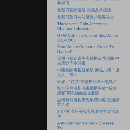
共标语
北戴河官網遇襲 張貼反共標語
北戴河政府网站遭反共黑客攻击
'Hacktivists' Gain Access to
Chinese Television
GFW CableTvHacked SinaWeibo
20140803
Sina Weibo Censors "Cable TV
Hacked"
温州电视疑遭黑客插播反共画面 中
央震惊下令调查
中國有線電視疑被駭 赫見六四「坦
克人」畫面
外媒：“讨共”信息攻克温州电视台
警方调查温州电视插播事故 “反共
黑客”消息画面全被删除
温州有线电视突现敏感内容 疑遭黑
客入侵
2014年温州有线电视遭黑客攻击事
件
Anti-communists hack Chinese
TV