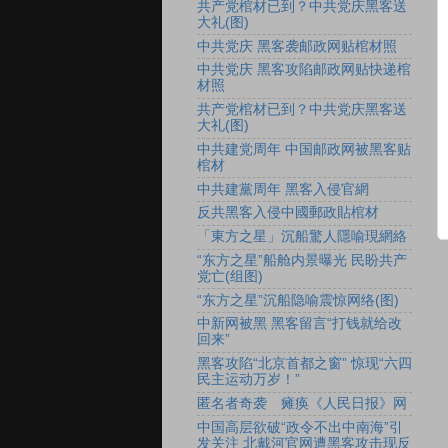
共产党棺材已到？中共党庆黑客送
大礼(图)
中共党庆 黑客袭邮政网贴棺材照
中共党庆 黑客攻陷邮政网贴快递棺
材照
共产党棺材已到？中共党庆黑客送
大礼(图)
中共建党周年 中国邮政网被黑客贴
棺材
中共建黨周年 黑客入侵官網
反共黑客入侵中國郵政貼棺材
「東方之星」沉船驚人隱喻現網絡
“东方之星”船舱内景曝光 民盼共产
党亡(组图)
“东方之星”沉船隐喻震惊网络(图)
中新网被黑 黑客留言“打钱就给改
回来”
黑客攻陷“北京首都之窗” 惊现“六四
民主运动万岁！”
匿名者奇袭 瘫痪《人民日报》网
中国高层欲破“政令不出中南海”引
发关注 北戴河官网遭黑客攻击现反