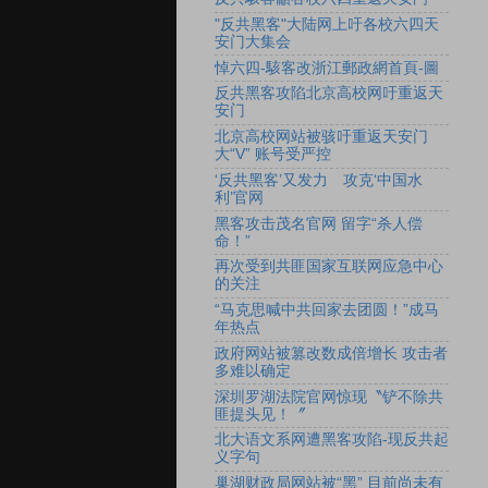
"反共黑客"大陆网上吁各校六四天
安门大集会
悼六四-駭客改浙江郵政網首頁-圖
反共黑客攻陷北京高校网吁重返天
安门
北京高校网站被骇吁重返天安门
大“V” 账号受严控
‘反共黑客’又发力 攻克‘中国水
利’官网
黑客攻击茂名官网 留字“杀人偿
命！”
再次受到共匪国家互联网应急中心
的关注
“马克思喊中共回家去团圆！”成马
年热点
政府网站被篡改数成倍增长 攻击者
多难以确定
深圳罗湖法院官网惊现〝铲不除共
匪提头见！〞
北大语文系网遭黑客攻陷-现反共起
义字句
巢湖财政局网站被“黑” 目前尚未有