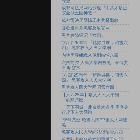
专业
成都司法局网站惊现〝中共才是正
宗全能土匪神教〞
成都司法局网惊现中共是邪教
谷歌遭封杀黑客反攻官网
黑客攻陸誓昭「六四」
“六四”25周年 『鏟除共匪，昭雪六
四』 黑客攻入人民大學網
內地黑客組織入侵網站悼六四
六四前夕 人民大学网被黑：铲除共
匪 昭雪六四
“六四”25周年 『铲除共匪，昭雪六
四』 黑客攻入人民大学网
黑客攻人民大学网昭雪六四
【六四25年】駭入人民大學網
「剷除共匪」
「天下围城」北京草木皆兵 黑客先
行攻下人大网站
“铲除共匪 昭雪六四”中国人大网被
黑
黑客攻人民大學網站倡昭雪六四
反共駭客籲各校六四重返天安門