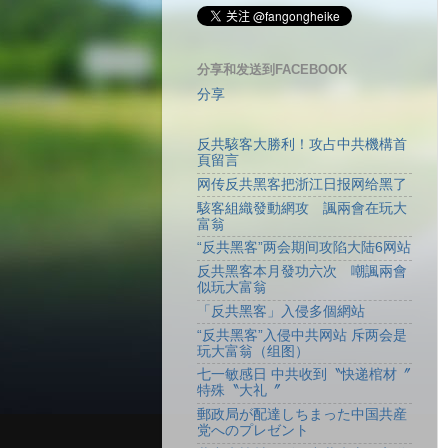
分享和发送到FACEBOOK
分享
反共駭客大勝利！攻占中共機構首
頁留言
网传反共黑客把浙江日报网给黑了
駭客組織發動網攻 諷兩會在玩大
富翁
“反共黑客”两会期间攻陷大陆6网站
反共黑客本月發功六次 嘲諷兩會
似玩大富翁
「反共黑客」入侵多個網站
“反共黑客”入侵中共网站 斥两会是
玩大富翁（组图）
七一敏感日 中共收到〝快递棺材〞
特殊〝大礼〞
郵政局が配達しちまった中国共産
党へのプレゼント