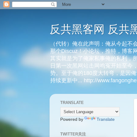
反共黑客网 反共
（代转）俺在此声明：俺从今起不会
那个Discuz！小论坛，推特，博
其实就是为了俺家私事俺的私利，所
日第一次黑网站击网鸣冤开始至今，
势。至于俺的180度大转弯，是因
持续更新中... http://www.fangongheik
TRANSLATE
Powered by
Translate
TWITTER关注