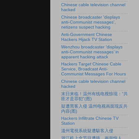
Chinese cable television channel
hacked
Chinese broadcaster 'displays
anti-Communist messages',
netizens suspect hacking
Anti-Government Chinese
Hackers Hijack TV Station
Wenzhou broadcaster ‘displays
anti-Communist messages’ in
apparent hacking attack
Hackers Target Chinese Cable
Service, Broadcast Anti-
Communist Messages For Hours
Chinese cable television channel
hacked
末日来临！温州有线电视惊现：“共
匪才是罪犯”(图)
疑遭黑客入侵 温州电视画面现反共
内容(图)
Hackers Infiltrate Chinese TV
Station
溫州電視系統疑遭駭客入侵
浙江机上盒节目遭骇 画面惊人