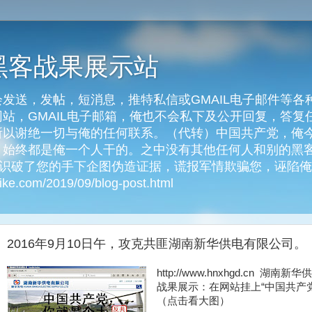
黑客战果展示站
发送，发帖，短消息，推特私信或GMAIL电子邮件等各
客网站，GMAIL电子邮箱，俺也不会私下及公开回复，答
以谢绝一切与俺的任何联系。（代转）中国共产党，俺今天
始终都是俺一个人干的。之中没有其他任何人和别的黑客
俺识破了您的手下企图伪造证据，谎报军情欺骗您，诬陷
e.com/2019/09/blog-post.html
2016年9月10日午，攻克共匪湖南新华供电有限公司。
http://www.hnxhgd.cn 湖南
战果展示：在网站挂上“中国共产
（点击看大图）