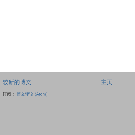
较新的博文
主页
订阅：
博文评论 (Atom)