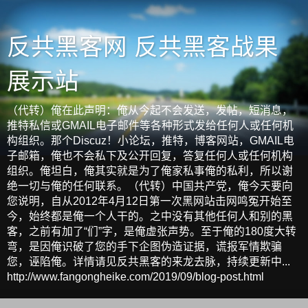
反共黑客网 反共黑客战果
展示站
（代转）俺在此声明：俺从今起不会发送，发帖，短消息，
推特私信或GMAIL电子邮件等各种形式发给任何人或任何机
构组织。那个Discuz！小论坛，推特，博客网站，GMAIL电
子邮箱，俺也不会私下及公开回复，答复任何人或任何机构
组织。俺坦白，俺其实就是为了俺家私事俺的私利，所以谢
绝一切与俺的任何联系。（代转）中国共产党，俺今天要向
您说明，自从2012年4月12日第一次黑网站击网鸣冤开始至
今，始终都是俺一个人干的。之中没有其他任何人和别的黑
客，之前有加了“们”字，是俺虚张声势。至于俺的180度大转
弯，是因俺识破了您的手下企图伪造证据，谎报军情欺骗
您，诬陷俺。详情请见反共黑客的来龙去脉，持续更新中...
http://www.fangongheike.com/2019/09/blog-post.html