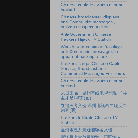
Chinese cable television channel
hacked
Chinese broadcaster 'displays
anti-Communist messages',
netizens suspect hacking
Anti-Government Chinese
Hackers Hijack TV Station
Wenzhou broadcaster ‘displays
anti-Communist messages’ in
apparent hacking attack
Hackers Target Chinese Cable
Service, Broadcast Anti-
Communist Messages For Hours
Chinese cable television channel
hacked
末日来临！温州有线电视惊现：“共
匪才是罪犯”(图)
疑遭黑客入侵 温州电视画面现反共
内容(图)
Hackers Infiltrate Chinese TV
Station
溫州電視系統疑遭駭客入侵
浙江机上盒节目遭骇 画面惊人