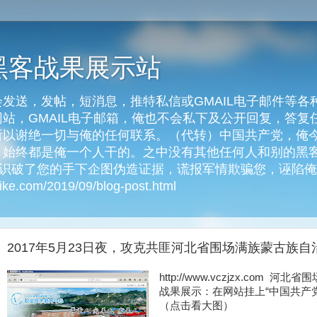
黑客战果展示站
发送，发帖，短消息，推特私信或GMAIL电子邮件等各
客网站，GMAIL电子邮箱，俺也不会私下及公开回复，答
以谢绝一切与俺的任何联系。（代转）中国共产党，俺今天
始终都是俺一个人干的。之中没有其他任何人和别的黑客
俺识破了您的手下企图伪造证据，谎报军情欺骗您，诬陷
e.com/2019/09/blog-post.html
2017年5月23日夜，攻克共匪河北省围场满族蒙古族
http://www.vczjzx.co
战果展示：在网站挂上“中国共产
（点击看大图）