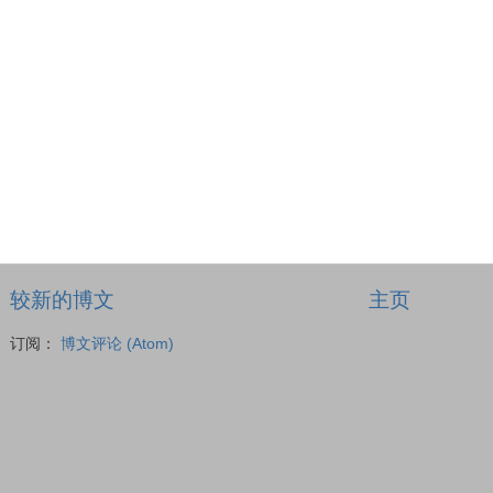
较新的博文
主页
订阅：
博文评论 (Atom)