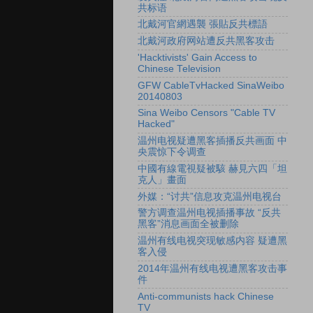
共标语
北戴河官網遇襲 張貼反共標語
北戴河政府网站遭反共黑客攻击
'Hacktivists' Gain Access to
Chinese Television
GFW CableTvHacked SinaWeibo
20140803
Sina Weibo Censors "Cable TV
Hacked"
温州电视疑遭黑客插播反共画面 中
央震惊下令调查
中國有線電視疑被駭 赫見六四「坦
克人」畫面
外媒：“讨共”信息攻克温州电视台
警方调查温州电视插播事故 “反共
黑客”消息画面全被删除
温州有线电视突现敏感内容 疑遭黑
客入侵
2014年温州有线电视遭黑客攻击事
件
Anti-communists hack Chinese
TV