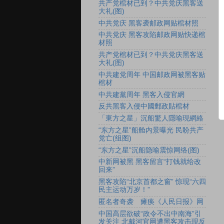
共产党棺材已到？中共党庆黑客送
大礼(图)
中共党庆 黑客袭邮政网贴棺材照
中共党庆 黑客攻陷邮政网贴快递棺
材照
共产党棺材已到？中共党庆黑客送
大礼(图)
中共建党周年 中国邮政网被黑客贴
棺材
中共建黨周年 黑客入侵官網
反共黑客入侵中國郵政貼棺材
「東方之星」沉船驚人隱喻現網絡
“东方之星”船舱内景曝光 民盼共产
党亡(组图)
“东方之星”沉船隐喻震惊网络(图)
中新网被黑 黑客留言“打钱就给改
回来”
黑客攻陷“北京首都之窗” 惊现“六四
民主运动万岁！”
匿名者奇袭 瘫痪《人民日报》网
中国高层欲破“政令不出中南海”引
发关注 北戴河官网遭黑客攻击现反