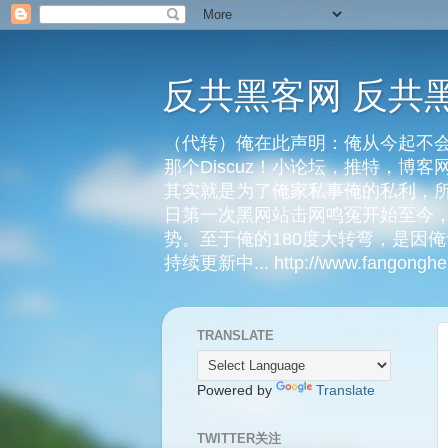
反共黑客网 反共
（代转）俺在此声明：俺从今起不会
那个Discuz！小论坛，推特，博
其实就是为了俺家私事俺的私利，所
日第一次黑网站击网鸣冤开始至今，
势。至于俺的180度大转弯，是因
持续更新中... http://www.fangongheik
TRANSLATE
Powered by
Translate
TWITTER关注