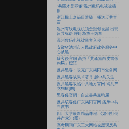
“共匪才是罪犯”温州数码电视被插
播
浙江機上盒節目遭駭 播送反共宣
言
温州有线电视机顶盒疑似被黑 出现
反共标语 呼吁释放王炳章
温州数码电视被黑客入侵
安徽省池州市人民政府政务服务中
心被黑
駭客侵官網 高掛「共產黨白皮書係
狗屎」標語
反共黑客：攻克广东揭阳市党务网
反共黑客战果卓著 引起中共关注
反共黑客攻陷中共地方官网 骂共产
党狗屎[图]
黑客侵官網：白皮書共黨狗屎
反共駭客侵广东揭阳官网 痛斥中共
白皮书
四川大学最新精品课程:《如何打倒
共产党》(图)
高考期间广东工大网站被黑现反共