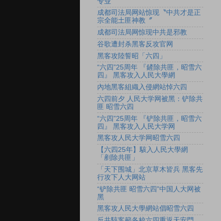
专业
成都司法局网站惊现〝中共才是正
宗全能土匪神教〞
成都司法局网惊现中共是邪教
谷歌遭封杀黑客反攻官网
黑客攻陸誓昭「六四」
“六四”25周年 『鏟除共匪，昭雪六
四』 黑客攻入人民大學網
內地黑客組織入侵網站悼六四
六四前夕 人民大学网被黑：铲除共
匪 昭雪六四
“六四”25周年 『铲除共匪，昭雪六
四』 黑客攻入人民大学网
黑客攻人民大学网昭雪六四
【六四25年】駭入人民大學網
「剷除共匪」
「天下围城」北京草木皆兵 黑客先
行攻下人大网站
“铲除共匪 昭雪六四”中国人大网被
黑
黑客攻人民大學網站倡昭雪六四
反共駭客籲各校六四重返天安門