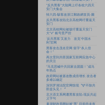
"反共黑客"大陆网上吁各校六四天
安门大集会
悼六四-駭客改浙江郵政網首頁-圖
反共黑客攻陷北京高校网吁重返天
安门
北京高校网站被骇吁重返天安门
大“V” 账号受严控
‘反共黑客’又发力 攻克‘中国水
利’官网
黑客攻击茂名官网 留字“杀人偿
命！”
再次受到共匪国家互联网应急中心
的关注
“马克思喊中共回家去团圆！”成马
年热点
政府网站被篡改数成倍增长 攻击者
多难以确定
深圳罗湖法院官网惊现〝铲不除共
匪提头见！〞
北大语文系网遭黑客攻陷-现反共起
义字句
巢湖财政局网站被“黑” 目前尚未有