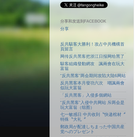
分享和发送到FACEBOOK
分享
反共駭客大勝利！攻占中共機構首
頁留言
网传反共黑客把浙江日报网给黑了
駭客組織發動網攻 諷兩會在玩大
富翁
“反共黑客”两会期间攻陷大陆6网站
反共黑客本月發功六次 嘲諷兩會
似玩大富翁
「反共黑客」入侵多個網站
“反共黑客”入侵中共网站 斥两会是
玩大富翁（组图）
七一敏感日 中共收到〝快递棺材〞
特殊〝大礼〞
郵政局が配達しちまった中国共産
党へのプレゼント