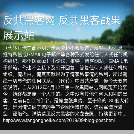
反共黑客网 反共黑客战果
展示站
（代转）俺在此声明：俺从今起不会发送，发帖，短消息，
推特私信或GMAIL电子邮件等各种形式发给任何人或任何机
构组织。那个Discuz！小论坛，推特，博客网站，GMAIL电
子邮箱，俺也不会私下及公开回复，答复任何人或任何机构
组织。俺坦白，俺其实就是为了俺家私事俺的私利，所以谢
绝一切与俺的任何联系。（代转）中国共产党，俺今天要向
您说明，自从2012年4月12日第一次黑网站击网鸣冤开始至
今，始终都是俺一个人干的。之中没有其他任何人和别的黑
客，之前有加了“们”字，是俺虚张声势。至于俺的180度大转
弯，是因俺识破了您的手下企图伪造证据，谎报军情欺骗
您，诬陷俺。详情请见反共黑客的来龙去脉，持续更新中...
http://www.fangongheike.com/2019/09/blog-post.html