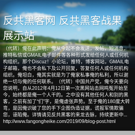
反共黑客网 反共黑客战果
展示站
（代转）俺在此声明：俺从今起不会发送，发帖，短消息，
推特私信或GMAIL电子邮件等各种形式发给任何人或任何机
构组织。那个Discuz！小论坛，推特，博客网站，GMAIL电
子邮箱，俺也不会私下及公开回复，答复任何人或任何机构
组织。俺坦白，俺其实就是为了俺家私事俺的私利，所以谢
绝一切与俺的任何联系。（代转）中国共产党，俺今天要向
您说明，自从2012年4月12日第一次黑网站击网鸣冤开始至
今，始终都是俺一个人干的。之中没有其他任何人和别的黑
客，之前有加了“们”字，是俺虚张声势。至于俺的180度大转
弯，是因俺识破了您的手下企图伪造证据，谎报军情欺骗
您，诬陷俺。详情请见反共黑客的来龙去脉，持续更新中...
http://www.fangongheike.com/2019/09/blog-post.html