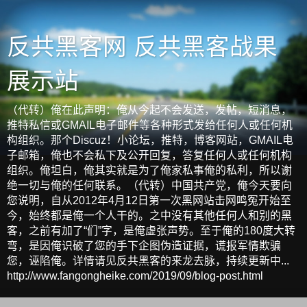
反共黑客网 反共黑客战果
展示站
（代转）俺在此声明：俺从今起不会发送，发帖，短消息，
推特私信或GMAIL电子邮件等各种形式发给任何人或任何机
构组织。那个Discuz！小论坛，推特，博客网站，GMAIL电
子邮箱，俺也不会私下及公开回复，答复任何人或任何机构
组织。俺坦白，俺其实就是为了俺家私事俺的私利，所以谢
绝一切与俺的任何联系。（代转）中国共产党，俺今天要向
您说明，自从2012年4月12日第一次黑网站击网鸣冤开始至
今，始终都是俺一个人干的。之中没有其他任何人和别的黑
客，之前有加了“们”字，是俺虚张声势。至于俺的180度大转
弯，是因俺识破了您的手下企图伪造证据，谎报军情欺骗
您，诬陷俺。详情请见反共黑客的来龙去脉，持续更新中...
http://www.fangongheike.com/2019/09/blog-post.html