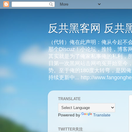
反共黑客网 反共
（代转）俺在此声明：俺从今起不会
那个Discuz！小论坛，推特，博
其实就是为了俺家私事俺的私利，所
日第一次黑网站击网鸣冤开始至今，
势。至于俺的180度大转弯，是因
持续更新中... http://www.fangongheik
TRANSLATE
Powered by
Translate
TWITTER关注