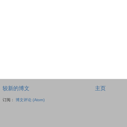
较新的博文
主页
订阅：
博文评论 (Atom)