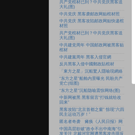
共产党棺材已到？中共党庆黑客送
大礼(图)
中共党庆 黑客袭邮政网贴棺材照
中共党庆 黑客攻陷邮政网贴快递棺
材照
共产党棺材已到？中共党庆黑客送
大礼(图)
中共建党周年 中国邮政网被黑客贴
棺材
中共建黨周年 黑客入侵官網
反共黑客入侵中國郵政貼棺材
「東方之星」沉船驚人隱喻現網絡
“东方之星”船舱内景曝光 民盼共产
党亡(组图)
“东方之星”沉船隐喻震惊网络(图)
中新网被黑 黑客留言“打钱就给改
回来”
黑客攻陷“北京首都之窗” 惊现“六四
民主运动万岁！”
匿名者奇袭 瘫痪《人民日报》网
中国高层欲破“政令不出中南海”引
发关注 北戴河官网遭黑客攻击现反