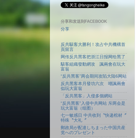
分享和发送到FACEBOOK
分享
反共駭客大勝利！攻占中共機構首
頁留言
网传反共黑客把浙江日报网给黑了
駭客組織發動網攻 諷兩會在玩大
富翁
“反共黑客”两会期间攻陷大陆6网站
反共黑客本月發功六次 嘲諷兩會
似玩大富翁
「反共黑客」入侵多個網站
“反共黑客”入侵中共网站 斥两会是
玩大富翁（组图）
七一敏感日 中共收到〝快递棺材〞
特殊〝大礼〞
郵政局が配達しちまった中国共産
党へのプレゼント