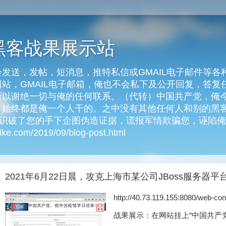
黑客战果展示站
发送，发帖，短消息，推特私信或GMAIL电子邮件等各
客网站，GMAIL电子邮箱，俺也不会私下及公开回复，答
以谢绝一切与俺的任何联系。（代转）中国共产党，俺今天
始终都是俺一个人干的。之中没有其他任何人和别的黑客
俺识破了您的手下企图伪造证据，谎报军情欺骗您，诬陷
e.com/2019/09/blog-post.html
2021年6月22日晨，攻克上海市某公司JBoss服务器平
http://40.73.119.155:8080
战果展示：在网站挂上“中国共产