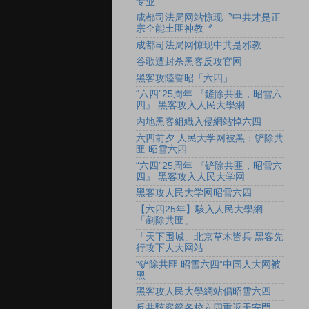
专业
成都司法局网站惊现〝中共才是正
宗全能土匪神教〞
成都司法局网惊现中共是邪教
谷歌遭封杀黑客反攻官网
黑客攻陸誓昭「六四」
“六四”25周年 『鏟除共匪，昭雪六
四』 黑客攻入人民大學網
內地黑客組織入侵網站悼六四
六四前夕 人民大学网被黑：铲除共
匪 昭雪六四
“六四”25周年 『铲除共匪，昭雪六
四』 黑客攻入人民大学网
黑客攻人民大学网昭雪六四
【六四25年】駭入人民大學網
「剷除共匪」
「天下围城」北京草木皆兵 黑客先
行攻下人大网站
“铲除共匪 昭雪六四”中国人大网被
黑
黑客攻人民大學網站倡昭雪六四
反共駭客籲各校六四重返天安門