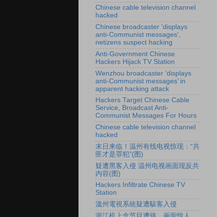
Chinese cable television channel
hacked
Chinese broadcaster 'displays
anti-Communist messages',
netizens suspect hacking
Anti-Government Chinese
Hackers Hijack TV Station
Wenzhou broadcaster ‘displays
anti-Communist messages’ in
apparent hacking attack
Hackers Target Chinese Cable
Service, Broadcast Anti-
Communist Messages For Hours
Chinese cable television channel
hacked
末日来临！温州有线电视惊现：“共
匪才是罪犯”(图)
疑遭黑客入侵 温州电视画面现反共
内容(图)
Hackers Infiltrate Chinese TV
Station
溫州電視系統疑遭駭客入侵
浙江机上盒节目遭骇 画面惊人