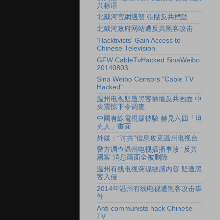
共标语
北戴河官網遇襲 張貼反共標語
北戴河政府网站遭反共黑客攻击
'Hacktivists' Gain Access to
Chinese Television
GFW CableTvHacked SinaWeibo
20140803
Sina Weibo Censors "Cable TV
Hacked"
温州电视疑遭黑客插播反共画面 中
央震惊下令调查
中國有線電視疑被駭 赫見六四「坦
克人」畫面
外媒：“讨共”信息攻克温州电视台
警方调查温州电视插播事故 “反共
黑客”消息画面全被删除
温州有线电视突现敏感内容 疑遭黑
客入侵
2014年温州有线电视遭黑客攻击事
件
Anti-communists hack Chinese
TV