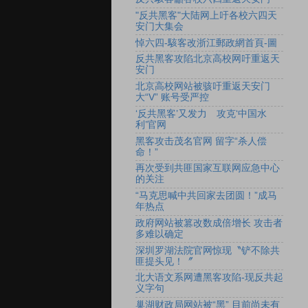
"反共黑客"大陆网上吁各校六四天
安门大集会
悼六四-駭客改浙江郵政網首頁-圖
反共黑客攻陷北京高校网吁重返天
安门
北京高校网站被骇吁重返天安门
大“V” 账号受严控
‘反共黑客’又发力 攻克‘中国水
利’官网
黑客攻击茂名官网 留字“杀人偿
命！”
再次受到共匪国家互联网应急中心
的关注
“马克思喊中共回家去团圆！”成马
年热点
政府网站被篡改数成倍增长 攻击者
多难以确定
深圳罗湖法院官网惊现〝铲不除共
匪提头见！〞
北大语文系网遭黑客攻陷-现反共起
义字句
巢湖财政局网站被“黑” 目前尚未有