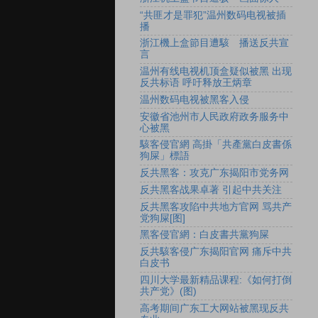
“共匪才是罪犯”温州数码电视被插
播
浙江機上盒節目遭駭 播送反共宣
言
温州有线电视机顶盒疑似被黑 出现
反共标语 呼吁释放王炳章
温州数码电视被黑客入侵
安徽省池州市人民政府政务服务中
心被黑
駭客侵官網 高掛「共產黨白皮書係
狗屎」標語
反共黑客：攻克广东揭阳市党务网
反共黑客战果卓著 引起中共关注
反共黑客攻陷中共地方官网 骂共产
党狗屎[图]
黑客侵官網：白皮書共黨狗屎
反共駭客侵广东揭阳官网 痛斥中共
白皮书
四川大学最新精品课程:《如何打倒
共产党》(图)
高考期间广东工大网站被黑现反共