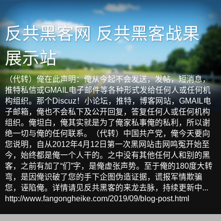
反共黑客网 反共黑客战果
展示站
（代转）俺在此声明：俺从今起不会发送，发帖，短消息，
推特私信或GMAIL电子邮件等各种形式发给任何人或任何机
构组织。那个Discuz！小论坛，推特，博客网站，GMAIL电
子邮箱，俺也不会私下及公开回复，答复任何人或任何机构
组织。俺坦白，俺其实就是为了俺家私事俺的私利，所以谢
绝一切与俺的任何联系。（代转）中国共产党，俺今天要向
您说明，自从2012年4月12日第一次黑网站击网鸣冤开始至
今，始终都是俺一个人干的。之中没有其他任何人和别的黑
客，之前有加了“们”字，是俺虚张声势。至于俺的180度大转
弯，是因俺识破了您的手下企图伪造证据，谎报军情欺骗
您，诬陷俺。详情请见反共黑客的来龙去脉，持续更新中...
http://www.fangongheike.com/2019/09/blog-post.html